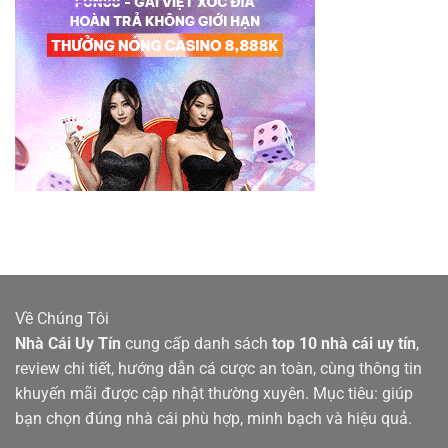
Cược
Cá
Trực
Cược
Tuyến
Uy
Tại
Tín
Việt
Cho
Nam
Người
Việt
Về Chúng Tôi
Nhà Cái Uy Tín
cung cấp danh sách
top 10 nhà cái uy tín
,
review chi tiết, hướng dẫn cá cược an toàn, cùng thông tin
khuyến mãi được cập nhật thường xuyên. Mục tiêu: giúp
bạn chọn đúng nhà cái phù hợp, minh bạch và hiệu quả.