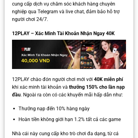
cung cấp dịch vụ chăm sóc khách hàng chuyên
nghiệp qua Telegram và live chat, đảm bảo hỗ trợ
người chơi 24/7.
12PLAY – Xác Minh Tài Khoản Nhận Ngay 40K
12PLAY chào đón người chơi mới với
40K miễn phí
khi xác minh tài khoản và
thưởng 150% cho lần nạp
đầu
. Ngoài ra còn có các khuyến mãi hấp dẫn như:
Thưởng nạp đến 10% hàng ngày
Hoàn tiền không giới hạn 1.2% tất cả các game
Nhà cái này cung cấp kho trò chơi đa dạng, từ cá