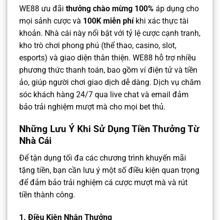
WE88 ưu đãi
thưởng chào mừng 100%
áp dụng cho
mọi sảnh cược và
100K miễn phí
khi xác thực tài
khoản. Nhà cái này nổi bật với tỷ lệ cược cạnh tranh,
kho trò chơi phong phú (thể thao, casino, slot,
esports) và giao diện thân thiện. WE88 hỗ trợ nhiều
phương thức thanh toán, bao gồm ví điện tử và tiền
ảo, giúp người chơi giao dịch dễ dàng. Dịch vụ chăm
sóc khách hàng 24/7 qua live chat và email đảm
bảo trải nghiệm mượt mà cho mọi bet thủ.
Những Lưu Ý Khi Sử Dụng Tiền Thưởng Từ
Nhà Cái
Để tận dụng tối đa các chương trình khuyến mãi
tặng tiền, bạn cần lưu ý một số điều kiện quan trọng
để đảm bảo trải nghiệm cá cược mượt mà và rút
tiền thành công.
1. Điều Kiện Nhận Thưởng