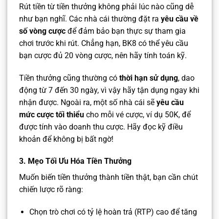
Rút tiền từ tiền thưởng không phải lúc nào cũng dễ
như bạn nghĩ. Các nhà cái thường đặt ra
yêu cầu về
số vòng cược
để đảm bảo bạn thực sự tham gia
chơi trước khi rút. Chẳng hạn, BK8 có thể yêu cầu
bạn cược đủ 20 vòng cược, nên hãy tính toán kỹ.
Tiền thưởng cũng thường có
thời hạn sử dụng
, dao
động từ 7 đến 30 ngày, vì vậy hãy tận dụng ngay khi
nhận được. Ngoài ra, một số nhà cái sẽ
yêu cầu
mức cược tối thiểu
cho mỗi vé cược, ví dụ 50K, để
được tính vào doanh thu cược. Hãy đọc kỹ điều
khoản để không bị bất ngờ!
3. Mẹo Tối Ưu Hóa Tiền Thưởng
Muốn biến tiền thưởng thành tiền thật, bạn cần chút
chiến lược rõ ràng:
Chọn trò chơi có tỷ lệ hoàn trả (RTP) cao để tăng