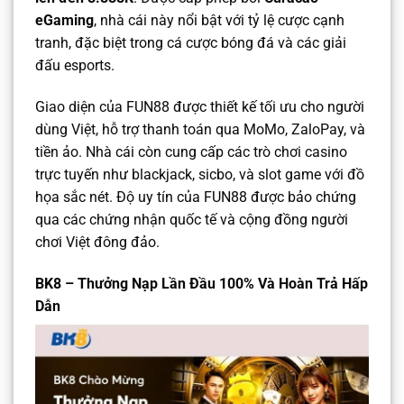
eGaming
, nhà cái này nổi bật với tỷ lệ cược cạnh
tranh, đặc biệt trong cá cược bóng đá và các giải
đấu esports.
Giao diện của FUN88 được thiết kế tối ưu cho người
dùng Việt, hỗ trợ thanh toán qua MoMo, ZaloPay, và
tiền ảo. Nhà cái còn cung cấp các trò chơi casino
trực tuyến như blackjack, sicbo, và slot game với đồ
họa sắc nét. Độ uy tín của FUN88 được bảo chứng
qua các chứng nhận quốc tế và cộng đồng người
chơi Việt đông đảo.
BK8 – Thưởng Nạp Lần Đầu 100% Và Hoàn Trả Hấp
Dẫn