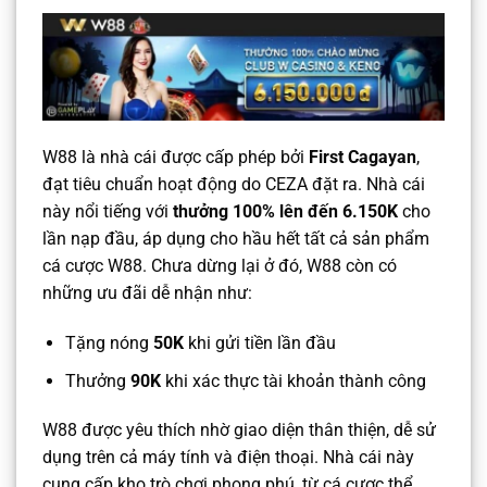
W88 là nhà cái được cấp phép bởi
First Cagayan
,
đạt tiêu chuẩn hoạt động do CEZA đặt ra. Nhà cái
này nổi tiếng với
thưởng 100% lên đến 6.150K
cho
lần nạp đầu, áp dụng cho hầu hết tất cả sản phẩm
cá cược W88. Chưa dừng lại ở đó, W88 còn có
những ưu đãi dễ nhận như:
Tặng nóng
50K
khi gửi tiền lần đầu
Thưởng
90K
khi xác thực tài khoản thành công
W88 được yêu thích nhờ giao diện thân thiện, dễ sử
dụng trên cả máy tính và điện thoại. Nhà cái này
cung cấp kho trò chơi phong phú, từ cá cược thể