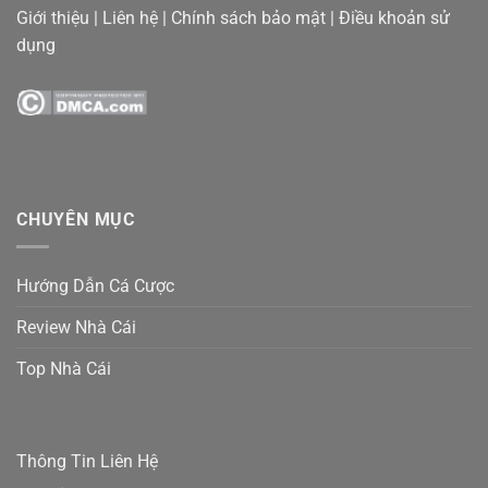
Giới thiệu
|
Liên hệ
|
Chính sách bảo mật
|
Điều khoản sử
dụng
CHUYÊN MỤC
Hướng Dẫn Cá Cược
Review Nhà Cái
Top Nhà Cái
Thông Tin Liên Hệ