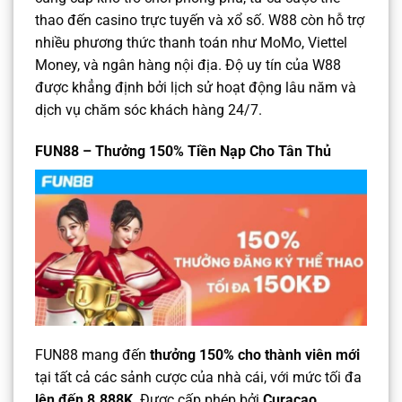
thao đến casino trực tuyến và xổ số. W88 còn hỗ trợ
nhiều phương thức thanh toán như MoMo, Viettel
Money, và ngân hàng nội địa. Độ uy tín của W88
được khẳng định bởi lịch sử hoạt động lâu năm và
dịch vụ chăm sóc khách hàng 24/7.
FUN88 – Thưởng 150% Tiền Nạp Cho Tân Thủ
FUN88 mang đến
thưởng 150%
cho thành viên mới
tại tất cả các sảnh cược của nhà cái, với mức tối đa
lên đến 8.888K
. Được cấp phép bởi
Curacao