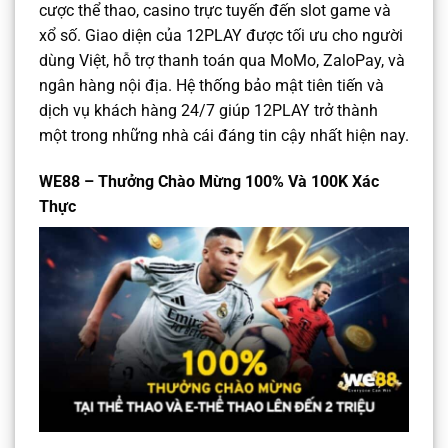
cược thể thao, casino trực tuyến đến slot game và
xổ số. Giao diện của 12PLAY được tối ưu cho người
dùng Việt, hỗ trợ thanh toán qua MoMo, ZaloPay, và
ngân hàng nội địa. Hệ thống bảo mật tiên tiến và
dịch vụ khách hàng 24/7 giúp 12PLAY trở thành
một trong những nhà cái đáng tin cậy nhất hiện nay.
WE88 – Thưởng Chào Mừng 100% Và 100K Xác
Thực