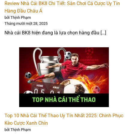
thủ với giao diện đẹp mắt và hệ thống bình luận trực
Review Nhà Cái BK8 Chi Tiết: Sân Chơi Cá Cược Uy Tín
tiếp từ hot streamer. Được cấp phép hoạt động bởi
Hàng Đầu Châu Á
bởi Thịnh Phạm
Curacao eGaming, nhà cái mang đến 3 sảnh cược thể
Tháng mười một 28, 2025
thao lớn là BK8 Sports, Saba Sports, và CMD368 Sports,
Nhà cái BK8 hiện đang là lựa chọn hàng đầu […]
nổi tiếng với kèo cược và tỷ lệ cược cạnh tranh, casino
trực tuyến, nổ hũ, game 3D chất lượng mỗi ngày.
BK8 đang tung siêu thưởng cho thành viên mới với
100% thưởng nạp đầu, 80% lần 2-3, hoàn tiền 4% hàng
tuần. Nhà cái cho phép nạp rút nhanh 1-15 phút qua
ngân hàng, ví điện tử, FastPay, QR code và tiền điện tử.
Nhà cái đang tối ưu trải nghiệm cá cược trên mobile
thông qua ứng dụng được phát triển riêng, tích hợp tính
năng tìm kiếm trận đấu. Ngoài ra, với sự hỗ trợ nhiệt
tình từ các kênh chăm sóc khách hàng 24/7, BK8 là sân
Top 10 Nhà Cái Thể Thao Uy Tín Nhất 2025: Chinh Phục
chơi cho bet thủ yêu thích thể thao.
Kèo Cược Xanh Chín
bởi Thịnh Phạm
Đánh giá nhanh: