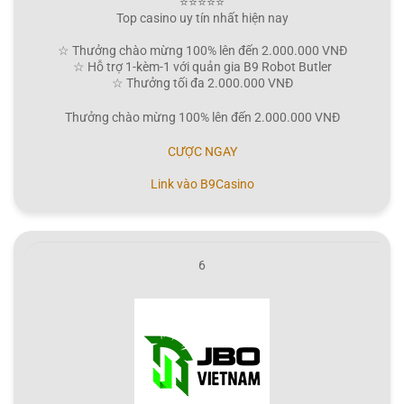
⭐⭐⭐⭐⭐
Top casino uy tín nhất hiện nay
☆ Thưởng chào mừng 100% lên đến 2.000.000 VNĐ
☆ Hỗ trợ 1-kèm-1 với quản gia B9 Robot Butler
☆ Thưởng tối đa 2.000.000 VNĐ
Thưởng chào mừng 100% lên đến 2.000.000 VNĐ
CƯỢC NGAY
Link vào B9Casino
6