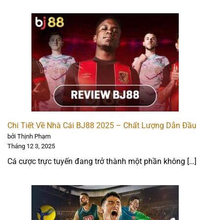
Phương thức thanh toán: 4.5 ⭐
Trải nghiệm người dùng: 5 ⭐
FUN88 – Nhà cái tài trợ khủng, thưởng World Cup siêu
hời
Chi Tiết Về Nhà Cái BJ88 2025 – Chất Lượng Dẫn Đầu
bởi Thịnh Phạm
Tháng 12 3, 2025
Cá cược trực tuyến đang trở thành một phần không […]
FUN88 hoạt động theo giấy phép được cấp bởi Curacao
eGaming, nổi bật với nhiều hợp đồng tài trợ các CLB lớn,