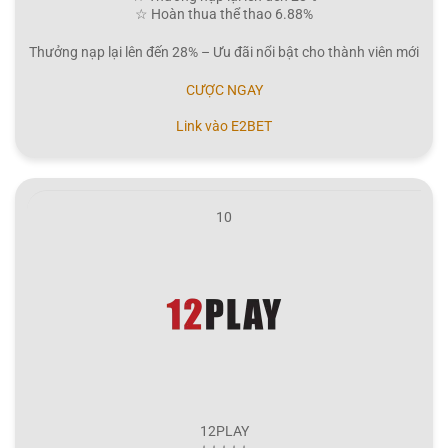
☆ Hoàn thua thể thao 6.88%
Thưởng nạp lại lên đến 28% – Ưu đãi nổi bật cho thành viên mới
CƯỢC NGAY
Link vào E2BET
10
12PLAY