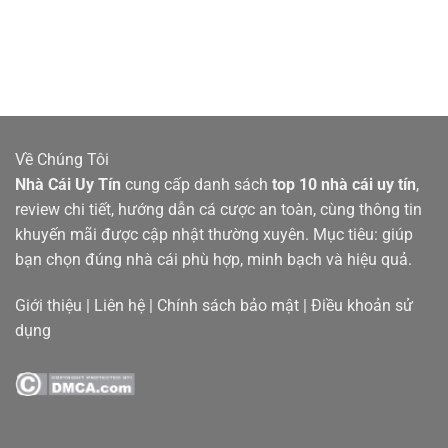
12BET là cái tên thuộc top 50 nhà cái uy tín toàn cầu,
được bình chọn trong năm 2025. Hoạt động dưới giấy
phép của Curacao eGaming, 12BET đã xây dựng được
cộng đồng cược thủ quốc tế siêu lớn.
Về Chúng Tôi
12BET nổi bật với kèo châu Á siêu cạnh tranh, bảng kèo
Nhà Cái Uy Tín
cung cấp danh sách
top 10 nhà cái uy tín
,
logic, cược xiên đa dạng và các hình thức cược nhanh,
review chi tiết, hướng dẫn cá cược an toàn, cùng thông tin
xả kèo linh hoạt. Ngoài ra, nhà cái còn có cá cược
khuyến mãi được cập nhật thường xuyên. Mục tiêu: giúp
esports, casio trực tuyến chuẩn Macau, quay hũ đổi
bạn chọn đúng nhà cái phù hợp, minh bạch và hiệu quả.
thưởng siêu hời.
Giới thiệu
|
Liên hệ
|
Chính sách bảo mật
|
Điều khoản sử
12BET hoàn trả cược xiên và 100% thưởng nạp đầu tới
dụng
4 triệu. Về phương thức thanh toán, nhà cái hỗ trợ giao
dịch siêu tốc 1-20 phút qua ngân hàng, ví điện tử hoặc
thẻ cào.
Kênh chăm sóc khách hàng 12BET hỗ trợ 24/7 qua live