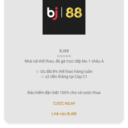
BJ88
⭐⭐⭐⭐⭐
Nhà cái thể thao, đá gà trực tiếp No.1 châu Á
☆ Ưu đãi 8% thể thao hàng tuần
☆ x2 tiền thắng tại Cúp C1
Bảo hiểm đặc biệt 100% cho vé cược thua
CƯỢC NGAY
Link vào BJ88