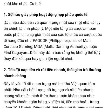
khắt khe nhất. Cụ thể:
1. Sở hữu giấy phép hoạt động hợp pháp quốc tế
Dấu hiệu đầu tiên và quan trọng nhất của một nhà cái uy
tín chính là tính pháp lý. Một nền tảng cá cược an toàn
buộc phải chịu sự giám sát của các tổ chức cá cược quốc
tế hàng đầu như PAGCOR (Philippines), Isle of Man,
Curacao Gaming, MGA (Malta Gaming Authority), hoặc
First Cagayan…Điều này đảm bảo rằng họ không thể tự ý
thay đổi kết quả hay gian lận người chơi.
2. Tốc độ nạp tiền và rút tiền nhanh, thời gian trả thưởng
nhanh chóng
Đây là yếu tố rất quan trọng mà bet thủ Việt quan tâm
nhất. Nhà cái chất lượng hỗ trợ nạp và rút tiền nhanh
chóng với nhiều hình thức thanh toán khác nhau như:
chuyển khoản ngân hàng, ví điện tử, tiền mã hoá… trong
vòng 10-15 phút. Đồng thời, thời gian trả thưởng phải ngay