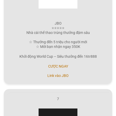
JBO
⭐⭐⭐⭐⭐
Nhà cái thể thao trúng thưởng đậm sâu
☆ Thưởng đến 5 triệu cho người mới
☆ Mời bạn nhận ngay 350K
Khởi động World Cup – Siêu thưởng đến 16tr888
CƯỢC NGAY
Link vào JBO
7