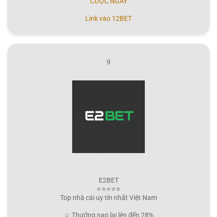
CƯỢC NGAY
Link vào 12BET
9
E2BET
⭐⭐⭐⭐⭐
Top nhà cái uy tín nhất Việt Nam
☆ Thưởng nạp lại lên đến 28%