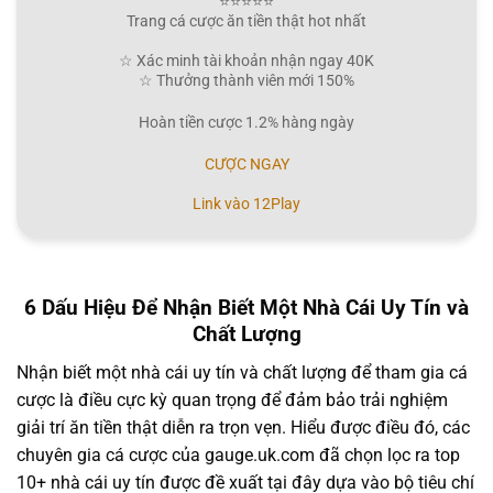
⭐⭐⭐⭐⭐
Trang cá cược ăn tiền thật hot nhất
☆ Xác minh tài khoản nhận ngay 40K
☆ Thưởng thành viên mới 150%
Hoàn tiền cược 1.2% hàng ngày
CƯỢC NGAY
Link vào 12Play
6 Dấu Hiệu Để Nhận Biết Một Nhà Cái Uy Tín và
Chất Lượng
Nhận biết một nhà cái uy tín và chất lượng để tham gia cá
cược là điều cực kỳ quan trọng để đảm bảo trải nghiệm
giải trí ăn tiền thật diễn ra trọn vẹn. Hiểu được điều đó, các
chuyên gia cá cược của gauge.uk.com đã chọn lọc ra top
10+ nhà cái uy tín được đề xuất tại đây dựa vào bộ tiêu chí