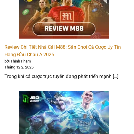
đặc biệt là Newcastle United. Nhà cái mang đến kèo
bóng đá đa dạng, 4 sảnh cược chuyên nghiệp, casino
live với tỷ lệ cược cạnh tranh và hàng chục sảnh bắn cá
rầm rộ khác.
FUN88 đang tung ra khuyến mãi bảo hiểm 20% cược
World Cup và thưởng mời bạn bè 14 triệu, người chơi
Review Chi Tiết Nhà Cái M88: Sân Chơi Cá Cược Uy Tín
mới còn được nhận 150% thưởng nạp đầu. Nạp rút siêu
Hàng Đầu Châu Á 2025
tốc 1-20 phút qua ngân hàng, ví điện tử, tiền ảo, thẻ cào,
bởi Thịnh Phạm
…
Tháng 12 2, 2025
Trong khi cá cược trực tuyến đang phát triển mạnh […]
FUN88 cũng cung cấp ứng dụng cá cược mượt mà trên
di động. Kênh hỗ trợ khách hàng qua live chat tiếng Việt
luôn sẵn sàng 24/7, bảo mật tuyệt đối thông tin người
dùng là một điểm cộng rất lớn của FUN88.
Đánh giá nhanh:
Uy tín và pháp lý: 5 ⭐