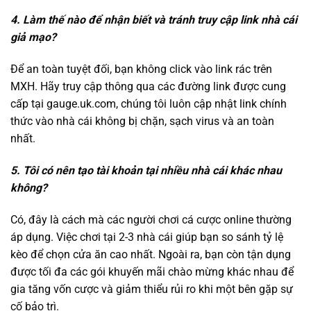
4. Làm thế nào để nhận biết và tránh truy cập link nhà cái
Anh em tham gia cá cược tại W88 có thể nhận ngay
giả mạo?
100% thưởng nạp đầu lên đến 6150K, 50K gửi lần đầu,
90K xác thực tài khoản, hoàn trả 0.8% mỗi ngày. Nạp
Để an toàn tuyệt đối, bạn không click vào link rác trên
tiền chỉ 1 phút, rút tiền từ 15 phút qua ngân hàng hay ví
MXH. Hãy truy cập thông qua các đường link được cung
điện tử.
cấp tại gauge.uk.com, chúng tôi luôn cập nhật link chính
thức vào nhà cái không bị chặn, sạch virus và an toàn
Ứng dụng W88 Lite trên di động rất mượt mà, đặt cược
nhất.
live cực nhanh, hỗ trợ 24/7 qua live chat, phù hợp với
máy cấu hình thấp. Đặc biệt, giao diện từ web tới app
5. Tôi có nên tạo tài khoản tại nhiều nhà cái khác nhau
đều rất tương thích với các thiết bị, đảm bảo không gián
không?
đoạn trải nghiệm cá cược của anh em.
Có, đây là cách mà các người chơi cá cược online thường
Đánh giá nhanh:
áp dụng. Việc chơi tại 2-3 nhà cái giúp bạn so sánh tỷ lệ
Uy tín và pháp lý: 5 ⭐
kèo để chọn cửa ăn cao nhất. Ngoài ra, bạn còn tận dụng
được tối đa các gói khuyến mãi chào mừng khác nhau để
Sản phẩm cá cược: 5 ⭐
gia tăng vốn cược và giảm thiểu rủi ro khi một bên gặp sự
Khuyến mãi hấp dẫn: 5 ⭐
cố bảo trì.