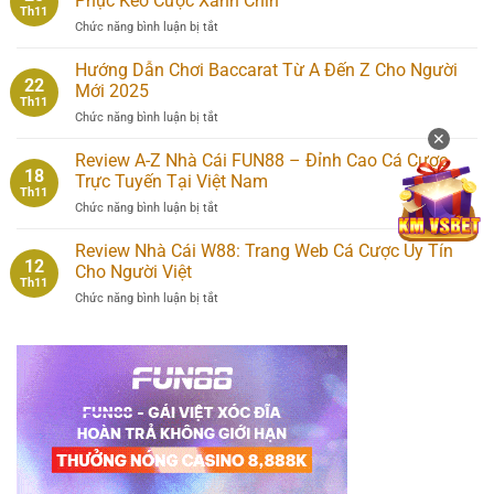
Phục Kèo Cược Xanh Chín
BK8
Th11
Cảnh
Đầu
ở
Chức năng bình luận bị tắt
Chi
Về
Châu
Top
Tiết:
Sàn
Á
10
Hướng Dẫn Chơi Baccarat Từ A Đến Z Cho Người
Sân
Cá
2025
Nhà
22
Chơi
Mới 2025
Cược
Cái
Th11
Cá
Số
ở
Chức năng bình luận bị tắt
Thể
Cược
1
Hướng
✕
Thao
Uy
Châu
Dẫn
Review A-Z Nhà Cái FUN88 – Đỉnh Cao Cá Cược
Uy
Tín
Á
Chơi
18
Tín
Trực Tuyến Tại Việt Nam
Hàng
Baccarat
Th11
Nhất
Đầu
ở
Chức năng bình luận bị tắt
Từ
2025:
Châu
Review
A
Chinh
Á
A-
Review Nhà Cái W88: Trang Web Cá Cược Uy Tín
Đến
Phục
Z
12
Z
Cho Người Việt
Kèo
Nhà
Th11
Cho
Cược
ở
Chức năng bình luận bị tắt
Cái
Người
Xanh
Review
FUN88
Mới
Chín
Nhà
–
2025
Cái
Đỉnh
W88:
Cao
Trang
Cá
Web
Cược
Cá
Trực
Cược
Tuyến
Uy
Tại
Tín
Việt