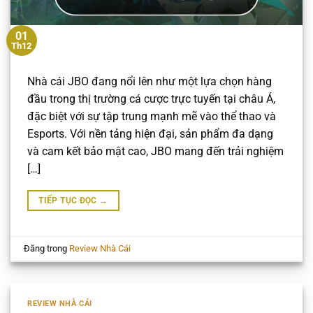
01
Th12
Nhà cái JBO đang nổi lên như một lựa chọn hàng
đầu trong thị trường cá cược trực tuyến tại châu Á,
đặc biệt với sự tập trung mạnh mẽ vào thể thao và
Esports. Với nền tảng hiện đại, sản phẩm đa dạng
và cam kết bảo mật cao, JBO mang đến trải nghiệm
[…]
TIẾP TỤC ĐỌC
→
Đăng trong
Review Nhà Cái
REVIEW NHÀ CÁI