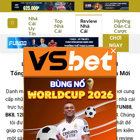
Bỏ
qua
Nhà
nội
Top
Review
Hướng
Cái
Nhà
Nhà
Dẫn Cá
dung
Uy
Cái
Cái
Cược
Tín
CHƠI
NGAY
×
LƯU TRỮ DANH MỤC:
REVIEW NHÀ CÁI
Tổng Hợp Review Top 10 Nhà Cái Uy Tín Mới
Nhất
Danh mục
Review Nhà Cái
của
Nhà Cái Uy Tín
là nơi cung
cấp những bài đánh giá chi tiết, khách quan về các nhà cái
trực tuyến hàng đầu tại Việt Nam như
M88
,
W88
,
FUN88
,
BK8
,
12BET
,
188BET
,
JBO
,
BJ88
,
12PLAY
, và
WE88
. Chúng
tôi đưa ra những đánh giá chi tiết và công tâm nhất để
giúp cược thủ Việt đưa ra lựa chọn sáng suốt khi tìm kiếm
một sân chơi cá cược an toàn và phù hợp. Mỗi bài review