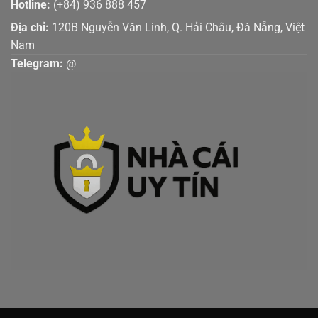
Hotline:
(+84) 936 888 457
Địa chỉ:
120B Nguyễn Văn Linh, Q. Hải Châu, Đà Nẵng, Việt
Nam
Telegram:
@