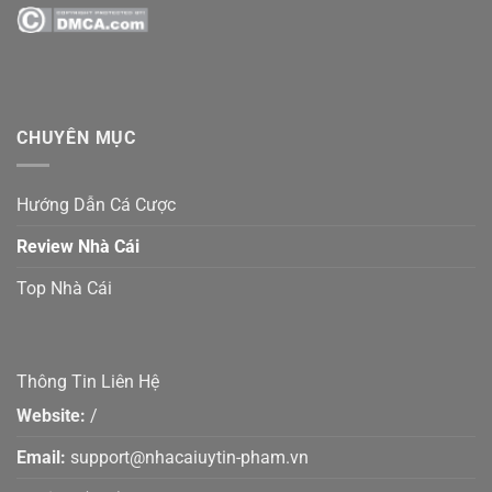
CHUYÊN MỤC
Hướng Dẫn Cá Cược
Review Nhà Cái
Top Nhà Cái
Thông Tin Liên Hệ
Website:
/
Email:
support@nhacaiuytin-pham.vn