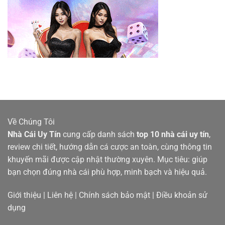
Cho
Nam
Người
Việt
Về Chúng Tôi
Nhà Cái Uy Tín
cung cấp danh sách
top 10 nhà cái uy tín
,
review chi tiết, hướng dẫn cá cược an toàn, cùng thông tin
khuyến mãi được cập nhật thường xuyên. Mục tiêu: giúp
bạn chọn đúng nhà cái phù hợp, minh bạch và hiệu quả.
Giới thiệu
|
Liên hệ
|
Chính sách bảo mật
|
Điều khoản sử
dụng