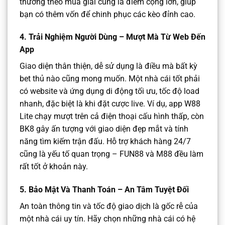
thưởng theo mùa giải cũng là điểm cộng lớn, giúp
bạn có thêm vốn để chinh phục các kèo đỉnh cao.
4. Trải Nghiệm Người Dùng – Mượt Mà Từ Web Đến
App
Giao diện thân thiện, dễ sử dụng là điều mà bất kỳ
bet thủ nào cũng mong muốn. Một nhà cái tốt phải
có website và ứng dụng di động tối ưu, tốc độ load
nhanh, đặc biệt là khi đặt cược live. Ví dụ, app W88
Lite chạy mượt trên cả điện thoại cấu hình thấp, còn
BK8 gây ấn tượng với giao diện đẹp mắt và tính
năng tìm kiếm trận đấu. Hỗ trợ khách hàng 24/7
cũng là yếu tố quan trọng – FUN88 và M88 đều làm
rất tốt ở khoản này.
5. Bảo Mật Và Thanh Toán – An Tâm Tuyệt Đối
An toàn thông tin và tốc độ giao dịch là gốc rễ của
một nhà cái uy tín. Hãy chọn những nhà cái có hệ