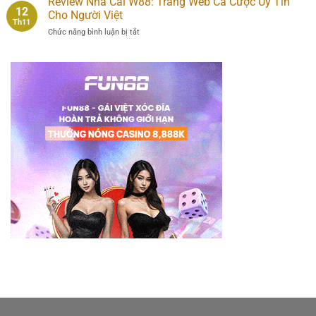
Review Nhà Cái W88: Trang Web Cá Cược Uy Tín
Phục
Z
12
Z
Cho Người Việt
Kèo
Nhà
Th11
Cho
Cược
ở
Chức năng bình luận bị tắt
Cái
Người
Xanh
Review
FUN88
Mới
Chín
Nhà
–
2025
Cái
Đỉnh
W88:
Cao
Trang
Cá
Web
Cược
Cá
Trực
Cược
Tuyến
Uy
Tại
Tín
Việt
Cho
Nam
Người
Việt