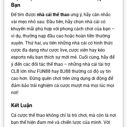
Bạn
Để tìm được
nhà cái thể thao
ưng ý, hãy cân nhắc
vài mẹo nhỏ sau: Đầu tiên, hãy chọn nhà cái có
khuyến mãi phù hợp với phong cách chơi của bạn –
ví dụ, thưởng nạp đầu cao hoặc hoàn tiền thường
xuyên. Thứ hai, ưu tiên những nhà cái có hình thức
cược đa dạng như cược live, cược xiên hay kèo
esports nếu bạn thích sự mới mẻ. Cuối cùng, hãy để
ý đến các đối tác thể thao – những nhà cái tài trợ
CLB lớn như FUN88 hay BJ88 thường có độ uy tín
cao hơn. Đừng quên chơi trên ứng dụng di động để
đảm bảo trải nghiệm cá cược mượt mà mọi lúc mọi
nơi!
Kết Luận
Cá cược thể thao không chỉ là trò chơi, mà còn là nơi
bạn thể hiện đam mê và chiến lược của mình. Với