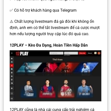
✅ Có hỗ trợ khách hàng qua Telegram
⚠️ Chất lượng livestream đá gà đôi khi không ổn
định, anh em có thể tắt livestream để cá cược mượt
hơn nếu lượng người truy cập lúc đó quá cao.
12PLAY – Kèo Đa Dạng, Hoàn Tiền Hấp Dẫn
12PLAY cũng là nhà cái cung cấp trải nghiệm cá