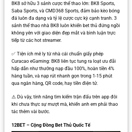
BK8 sở hữu 3 sảnh cược thể thao lớn: BK8 Sports,
Saba Sports, và CMD368 Sports, đảm bảo kèo bóng
đá luôn đa dạng và tỷ lệ cược cực kỳ cạnh tranh. 3
sảnh thể thao nhà BK8 luôn khiến bet thủ đứng ngồi
không yên với giao diện đẹp mắt và bình luận trực
tiếp từ các hot streamer.
✅ Tiện ích mê ly từ nhà cái chuẩn giấy phép
Curacao eGaming: BK8 liên tục tung ra loạt ưu đãi
hấp dẫn như thưởng nạp đầu 100%, hoàn tiền 4%
hàng tuần, và nạp rút nhanh gọn trong 1-15 phút
qua ngân hàng, QR code, hay tiền điện tử.
⚠️ Dù vậy, tính năng tìm kiếm trận đấu trên app đôi
khi chưa thực sự mượt mà, khiến anh em phải thao
tác thêm vài bước.
12BET – Cộng Đồng Bet Thủ Quốc Tế