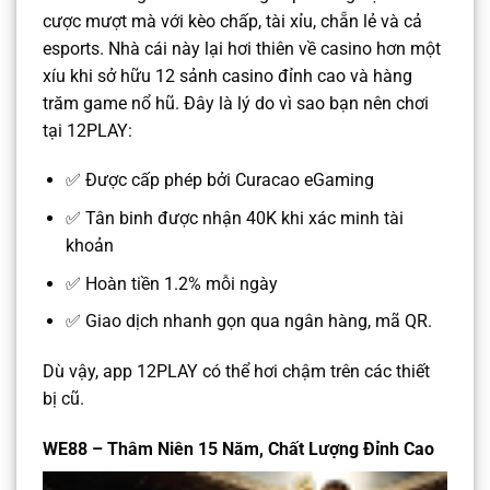
cược mượt mà với kèo chấp, tài xỉu, chẵn lẻ và cả
esports. Nhà cái này lại hơi thiên về casino hơn một
xíu khi sở hữu 12 sảnh casino đỉnh cao và hàng
trăm game nổ hũ. Đây là lý do vì sao bạn nên chơi
tại 12PLAY:
✅ Được cấp phép bởi Curacao eGaming
✅ Tân binh được nhận 40K khi xác minh tài
khoản
✅ Hoàn tiền 1.2% mỗi ngày
✅ Giao dịch nhanh gọn qua ngân hàng, mã QR.
Dù vậy, app 12PLAY có thể hơi chậm trên các thiết
bị cũ.
WE88 – Thâm Niên 15 Năm, Chất Lượng Đỉnh Cao