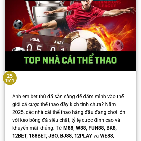
25
Th11
Anh em bet thủ đã sẵn sàng để đắm mình vào thế
giới cá cược thể thao đầy kịch tính chưa? Năm
2025, các nhà cái thể thao hàng đầu đang chơi lớn
với kèo bóng đá siêu chất, tỷ lệ cược đỉnh cao và
khuyến mãi khủng. Từ
M88, W88, FUN88, BK8,
12BET, 188BET, JBO, BJ88, 12PLAY
và
WE88
,