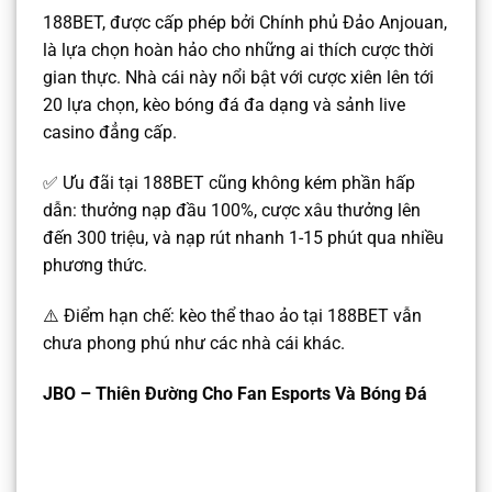
188BET, được cấp phép bởi Chính phủ Đảo Anjouan,
là lựa chọn hoàn hảo cho những ai thích cược thời
gian thực. Nhà cái này nổi bật với cược xiên lên tới
20 lựa chọn, kèo bóng đá đa dạng và sảnh live
casino đẳng cấp.
✅ Ưu đãi tại 188BET cũng không kém phần hấp
dẫn: thưởng nạp đầu 100%, cược xâu thưởng lên
đến 300 triệu, và nạp rút nhanh 1-15 phút qua nhiều
phương thức.
⚠️ Điểm hạn chế: kèo thể thao ảo tại 188BET vẫn
chưa phong phú như các nhà cái khác.
JBO – Thiên Đường Cho Fan Esports Và Bóng Đá