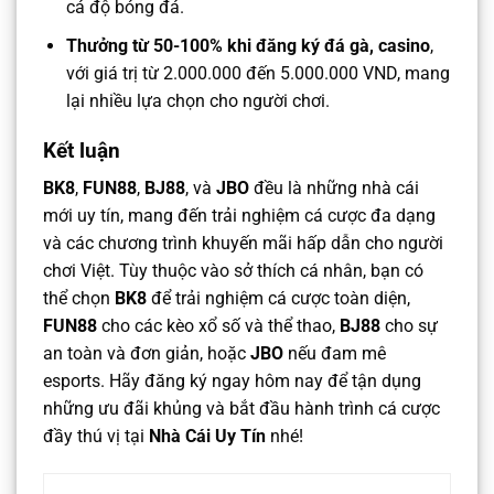
cá độ bóng đá.
Thưởng từ 50-100% khi đăng ký đá gà, casino
,
với giá trị từ 2.000.000 đến 5.000.000 VND, mang
lại nhiều lựa chọn cho người chơi.
Kết luận
BK8
,
FUN88
,
BJ88
, và
JBO
đều là những nhà cái
mới uy tín, mang đến trải nghiệm cá cược đa dạng
và các chương trình khuyến mãi hấp dẫn cho người
chơi Việt. Tùy thuộc vào sở thích cá nhân, bạn có
thể chọn
BK8
để trải nghiệm cá cược toàn diện,
FUN88
cho các kèo xổ số và thể thao,
BJ88
cho sự
an toàn và đơn giản, hoặc
JBO
nếu đam mê
esports. Hãy đăng ký ngay hôm nay để tận dụng
những ưu đãi khủng và bắt đầu hành trình cá cược
đầy thú vị tại
Nhà Cái Uy Tín
nhé!