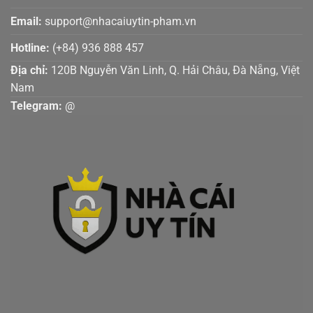
Email:
support@nhacaiuytin-pham.vn
Hotline:
(+84) 936 888 457
Địa chỉ:
120B Nguyễn Văn Linh, Q. Hải Châu, Đà Nẵng, Việt
Nam
Telegram:
@