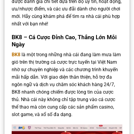
được đánh giá chi tiết dựa trên độ uy tín, hoạt động,
ưu/nhược điểm, và các ưu đãi dành cho người chơi
mới. Hãy cùng khám phá để tìm ra nhà cái phù hợp
nhất với bạn nhé!
BK8 – Cá Cược Đỉnh Cao, Thắng Lớn Mỗi
Ngày
BK8
là một trong những nhà cái đang làm mưa làm
gió trên thị trường cá cược trực tuyến tại Việt Nam
nhờ sự chuyên nghiệp và các chương trình khuyến
mãi hấp dẫn. Với giao diện thân thiện, hỗ trợ đa
ngôn ngữ và dịch vụ chăm sóc khách hàng 24/7,
BK8 nhanh chóng chiếm được lòng tin của cược
thủ. Nhà cái này không chỉ tập trung vào cá cược
thể thao mà còn cung cấp các sản phẩm casino,
slot game, và xổ số đa dạng.