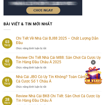
BÀI VIẾT & TIN MỚI NHẤT
Chi Tiết Về Nhà Cái BJ88 2025 – Chất Lượng Dẫn
03
Đầu
Th12
ở
Chức năng bình luận bị tắt
Chi
Tiết
Review Chi Tiết Nhà Cái M88: Sân Chơi Cá Cược Uy
Về
02
Tín Hàng Đầu Châu Á 2025
✕
Nhà
Th12
ở
Chức năng bình luận bị tắt
Cái
Review
BJ88
Chi
Nhà Cái JBO Có Uy Tín Không? Toàn Cảnh Về Sàn
2025
Tiết
01
–
Cá Cược Số 1 Châu Á
Nhà
Th12
Chất
ở
Chức năng bình luận bị tắt
Cái
Lượng
Nhà
M88:
Dẫn
Cái
Review Nhà Cái BK8 Chi Tiết: Sân Chơi Cá Cược Uy
Sân
Đầu
JBO
28
Chơi
Tín Hàng Đầu Châu Á
Có
Th11
Cá