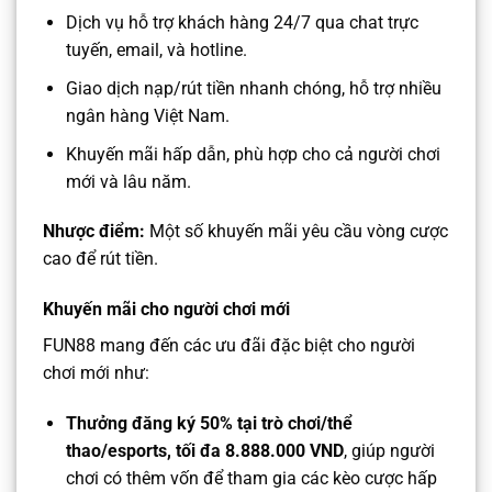
Dịch vụ hỗ trợ khách hàng 24/7 qua chat trực
tuyến, email, và hotline.
Giao dịch nạp/rút tiền nhanh chóng, hỗ trợ nhiều
ngân hàng Việt Nam.
Khuyến mãi hấp dẫn, phù hợp cho cả người chơi
mới và lâu năm.
Nhược điểm:
Một số khuyến mãi yêu cầu vòng cược
cao để rút tiền.
Khuyến mãi cho người chơi mới
FUN88 mang đến các ưu đãi đặc biệt cho người
chơi mới như:
Thưởng đăng ký 50% tại trò chơi/thể
thao/esports, tối đa 8.888.000 VND
, giúp người
chơi có thêm vốn để tham gia các kèo cược hấp