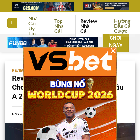
Bỏ
qua
Nhà
nội
Top
Review
Hướng
Cái
Nhà
Nhà
Dẫn Cá
dung
Uy
Cái
Cái
Cược
Tín
CHƠI
NGAY
×
REVIEW NHÀ CÁI
Review Chi Tiết Nhà Cái M88: Sân
Chơi Cá Cược Uy Tín Hàng Đầu Châu
Á 2025
ĐĂNG VÀO
THÁNG 12 2, 2025
BỞI
THỊNH PHẠM