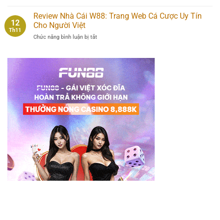
Châu
Review
A
Chinh
Á
A-
Review Nhà Cái W88: Trang Web Cá Cược Uy Tín
Đến
Phục
Z
12
Z
Cho Người Việt
Kèo
Nhà
Th11
Cho
Cược
ở
Chức năng bình luận bị tắt
Cái
Người
Xanh
Review
FUN88
Mới
Chín
Nhà
–
2025
Cái
Đỉnh
W88:
Cao
Trang
Cá
Web
Cược
Cá
Trực
Cược
Tuyến
Uy
Tại
Tín
Việt
Cho
Nam
Người
Việt