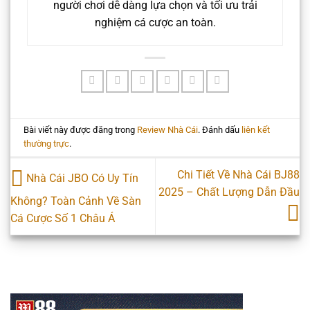
người chơi dễ dàng lựa chọn và tối ưu trải
nghiệm cá cược an toàn.
Bài viết này được đăng trong
Review Nhà Cái
. Đánh dấu
liên kết
thường trực
.
Chi Tiết Về Nhà Cái BJ88
Nhà Cái JBO Có Uy Tín
2025 – Chất Lượng Dẫn Đầu
Không? Toàn Cảnh Về Sàn
Cá Cược Số 1 Châu Á