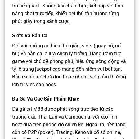
trợ tiếng Việt. Không khí chân thực, kết hợp với tính
năng chat trực tiếp, khiến bet thủ tận hưởng từng
phút giây trong sảnh cược.
Slots Và Bắn Cá
Đối với những ai thích thư giãn, slots (quay hũ, nổ
hũ) và bắn cá là lựa chọn lý tưởng. Hàng trăm tựa
game với chủ đề phong phú, hiệu ứng sống động và
tỷ lệ trúng jackpot cao mang đến niềm vui bất tận.
Bắn cá hỗ trợ chơi đơn hoặc nhóm, với phần thưởng
lớn từ việc săn boss.
Đá Gà Và Các Sản Phẩm Khác
Đá gà tại M88 được phát sóng trực tiếp từ các
trường đấu Thái Lan và Campuchia, với kèo linh
hoạt dựa trên phong độ chiến kê. Ngoài ra, nền tảng
còn có P2P (poker), Trading, Keno và xổ số online,