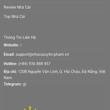
Review Nhà Cái
Top Nhà Cái
Thông Tin Liên Hệ
Website:
/
Email:
support@nhacaiuytin-pham.vn
Hotline:
(+84) 936 888 457
Địa chỉ:
120B Nguyễn Văn Linh, Q. Hải Châu, Đà Nẵng, Việt
Nam
Telegram:
@