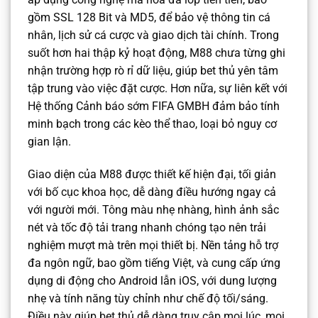
gồm SSL 128 Bit và MD5, để bảo vệ thông tin cá
nhân, lịch sử cá cược và giao dịch tài chính. Trong
suốt hơn hai thập kỷ hoạt động, M88 chưa từng ghi
nhận trường hợp rò rỉ dữ liệu, giúp bet thủ yên tâm
tập trung vào việc đặt cược. Hơn nữa, sự liên kết với
Hệ thống Cảnh báo sớm FIFA GMBH đảm bảo tính
minh bạch trong các kèo thể thao, loại bỏ nguy cơ
gian lận.
Giao diện của M88 được thiết kế hiện đại, tối giản
với bố cục khoa học, dễ dàng điều hướng ngay cả
với người mới. Tông màu nhẹ nhàng, hình ảnh sắc
nét và tốc độ tải trang nhanh chóng tạo nên trải
nghiệm mượt mà trên mọi thiết bị. Nền tảng hỗ trợ
đa ngôn ngữ, bao gồm tiếng Việt, và cung cấp ứng
dụng di động cho Android lẫn iOS, với dung lượng
nhẹ và tính năng tùy chỉnh như chế độ tối/sáng.
Điều này giúp bet thủ dễ dàng truy cập mọi lúc, mọi