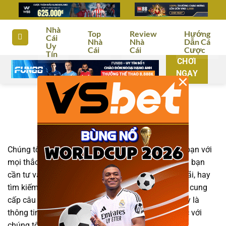
Bỏ
qua
Nhà
nội
Top
Review
Hướng
Cái
Nhà
Nhà
Dẫn Cá
dung
Uy
Cái
Cái
Cược
Tín
CHƠI
NGAY
×
Liên Hệ
Chúng tôi tại
Nhà Cái Uy Tín
luôn sẵn sàng hỗ trợ bạn với
mọi thắc mắc liên quan đến cá cược trực tuyến. Dù bạn
cần tư vấn về cách chọn nhà cái, hiểu rõ khuyến mãi, hay
tìm kiếm hướng dẫn chơi, đội ngũ của chúng tôi sẽ cung
cấp câu trả lời nhanh chóng và chính xác. Dưới đây là
thông tin liên hệ và các trường hợp bạn nên liên lạc với
chúng tôi để nhận hỗ trợ tốt nhất.