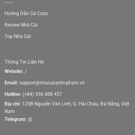
Hướng Dẫn Cá Cược
Review Nhà Cái
Top Nhà Cái
Thông Tin Liên Hệ
Website:
/
Email:
support@nhacaiuytin-pham.vn
Hotline:
(+84) 936 888 457
Địa chỉ:
120B Nguyễn Văn Linh, Q. Hải Châu, Đà Nẵng, Việt
Nam
Telegram:
@