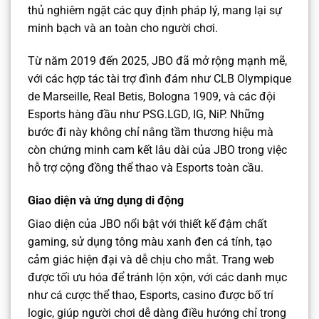
thủ nghiêm ngặt các quy định pháp lý, mang lại sự
minh bạch và an toàn cho người chơi.
Từ năm 2019 đến 2025, JBO đã mở rộng mạnh mẽ,
với các hợp tác tài trợ đình đám như CLB Olympique
de Marseille, Real Betis, Bologna 1909, và các đội
Esports hàng đầu như PSG.LGD, IG, NiP. Những
bước đi này không chỉ nâng tầm thương hiệu mà
còn chứng minh cam kết lâu dài của JBO trong việc
hỗ trợ cộng đồng thể thao và Esports toàn cầu.
Giao diện và ứng dụng di động
Giao diện của JBO nổi bật với thiết kế đậm chất
gaming, sử dụng tông màu xanh đen cá tính, tạo
cảm giác hiện đại và dễ chịu cho mắt. Trang web
được tối ưu hóa để tránh lộn xộn, với các danh mục
như cá cược thể thao, Esports, casino được bố trí
logic, giúp người chơi dễ dàng điều hướng chỉ trong