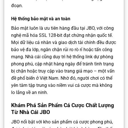
đoạn.
Hệ thống bảo mật và an toàn
Bảo mật luôn là ưu tiên hàng đầu tại JBO, với công
nghệ mã hóa SSL 128-bit đạt chứng nhận quốc tế.
Mọi dữ liệu cá nhân và giao dịch tài chính đều được
bảo vệ đa lớp, ngăn chặn rủi ro rò rỉ hoặc tấn công
mạng. Nhà cái cũng duy trì hệ thống link dự phòng
phong phú, cập nhật hàng ngày để tránh tình trạng
bị chặn hoặc truy cập vào trang giả mạo – một vấn
đề phổ biến ở Việt Nam. Nhờ đó, người chơi có thể
yên tâm tập trung vào niềm vui cá cược mà không
lo lắng về an ninh.
Khám Phá Sản Phẩm Cá Cược Chất Lượng
Từ Nhà Cái JBO
JBO nổi bật với kho sản phẩm cá cược phong phú,