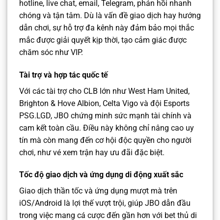
hotline, live chat, email, Telegram, phản hồi nhanh
chóng và tận tâm. Dù là vấn đề giao dịch hay hướng
dẫn chơi, sự hỗ trợ đa kênh này đảm bảo mọi thắc
mắc được giải quyết kịp thời, tạo cảm giác được
chăm sóc như VIP.
Tài trợ và hợp tác quốc tế
Với các tài trợ cho CLB lớn như West Ham United,
Brighton & Hove Albion, Celta Vigo và đội Esports
PSG.LGD, JBO chứng minh sức mạnh tài chính và
cam kết toàn cầu. Điều này không chỉ nâng cao uy
tín mà còn mang đến cơ hội độc quyền cho người
chơi, như vé xem trận hay ưu đãi đặc biệt.
Tốc độ giao dịch và ứng dụng di động xuất sắc
Giao dịch thần tốc và ứng dụng mượt mà trên
iOS/Android là lợi thế vượt trội, giúp JBO dẫn đầu
trong việc mang cá cược đến gần hơn với bet thủ di