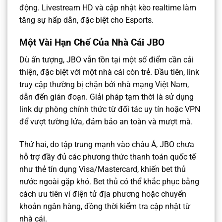
động. Livestream HD và cập nhật kèo realtime làm
tăng sự hấp dẫn, đặc biệt cho Esports.
Một Vài Hạn Chế Của Nhà Cái JBO
Dù ấn tượng, JBO vẫn tồn tại một số điểm cần cải
thiện, đặc biệt với một nhà cái còn trẻ. Đầu tiên, link
truy cập thường bị chặn bởi nhà mạng Việt Nam,
dẫn đến gián đoạn. Giải pháp tạm thời là sử dụng
link dự phòng chính thức từ đối tác uy tín hoặc VPN
để vượt tường lửa, đảm bảo an toàn và mượt mà.
Thứ hai, do tập trung mạnh vào châu Á, JBO chưa
hỗ trợ đầy đủ các phương thức thanh toán quốc tế
như thẻ tín dụng Visa/Mastercard, khiến bet thủ
nước ngoài gặp khó. Bet thủ có thể khắc phục bằng
cách ưu tiên ví điện tử địa phương hoặc chuyển
khoản ngân hàng, đồng thời kiểm tra cập nhật từ
nhà cái.