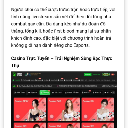
Người chơi có thể cược trước trận hoặc trực tiếp, với
tính năng livestream sắc nét để theo dõi từng pha
combat gay cấn. Đa dạng kèo như dự đoán đội
thắng, tổng kill, hoặc first blood mang lại sự phấn
khích đỉnh cao, đặc biệt với chương trình hoàn trả
không giới hạn dành riêng cho Esports.
Casino Trực Tuyến – Trải Nghiệm Sòng Bạc Thực
Thụ