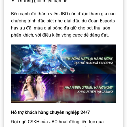
Thưởng giới thiệu bạn bè.
Bên cạnh đó thành viên JBO còn được tham gia các
chương trình đặc biệt như giải đấu dự đoán Esports
hay ưu đãi mùa giải bóng đá giữ cho bet thủ luôn
phấn khích, với điều kiện vòng cược dễ dàng đạt.
Hỗ trợ khách hàng chuyên nghiệp 24/7
Đội ngũ CSKH của JBO hoạt động liên tục qua