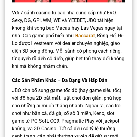
Với 7 sảnh casino từ các nhà cung cấp như EVO,
Sexy, DG, GPI, WM, WE và YEEBET, JBO tái hiện
không khí sòng bạc Macau hay Las Vegas ngay tại
nhà. Các game phổ biến như
Baccarat
, Rồng Hổ, Hi-
Lo được livestream với dealer chuyên nghiệp, giao
diện 3D sống động. Mỗi sảnh có phong cách riêng,
từ quyến rũ đến cổ điển, giúp bet thủ thay đổi không
khí mà không nhàm chán.
Các Sản Phẩm Khác – Đa Dạng Và Hấp Dẫn
JBO còn bổ sung game tốc độ (hay game siêu tốc)
với đồ họa 2D bắt mắt, luật chơi đơn giản, phù hợp
cho những ai muốn thắng nhanh. Ngoài ra, các trò
chơi như bắn cá, đá gà, xổ số 3 miền, Keno, slot
game từ PG Soft, CQ9, Pragmatic Play với jackpot
khủng, và 3D Casino. Tất cả đều có tỷ lệ thưởng
cạnh tranh, cập nhật thường xuyên để giữ sự mới