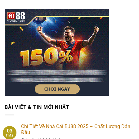
BÀI VIẾT & TIN MỚI NHẤT
Chi Tiết Về Nhà Cái BJ88 2025 – Chất Lượng Dẫn
03
Đầu
Th12