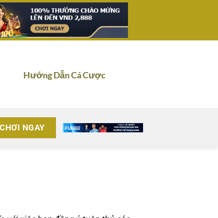
Hướng Dẫn Cá Cược
CHƠI NGAY