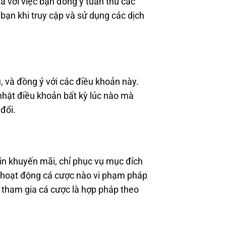
a với việc bạn đồng ý tuân thủ các
 bạn khi truy cập và sử dụng các dịch
, và đồng ý với các điều khoản này.
nhật điều khoản bất kỳ lúc nào mà
đổi.
tin khuyến mãi, chỉ phục vụ mục đích
ỳ hoạt động cá cược nào vi phạm pháp
c tham gia cá cược là hợp pháp theo