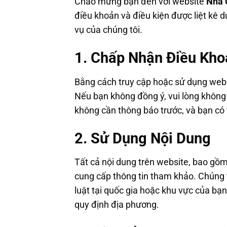
Chào mừng bạn đến với website
Nhà 
điều khoản và điều kiện được liệt kê d
vụ của chúng tôi.
1. Chấp Nhận Điều Kho
Bằng cách truy cập hoặc sử dụng web
Nếu bạn không đồng ý, vui lòng không
không cần thông báo trước, và bạn có 
2. Sử Dụng Nội Dung
Tất cả nội dung trên website, bao gồm
cung cấp thông tin tham khảo. Chúng 
luật tại quốc gia hoặc khu vực của bạ
quy định địa phương.