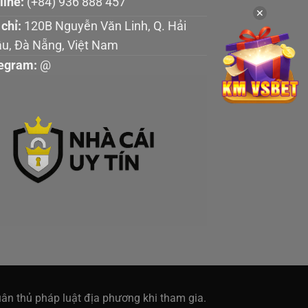
line:
(+84) 936 888 457
✕
 chỉ:
120B Nguyễn Văn Linh, Q. Hải
u, Đà Nẵng, Việt Nam
egram:
@
uân thủ pháp luật địa phương khi tham gia.