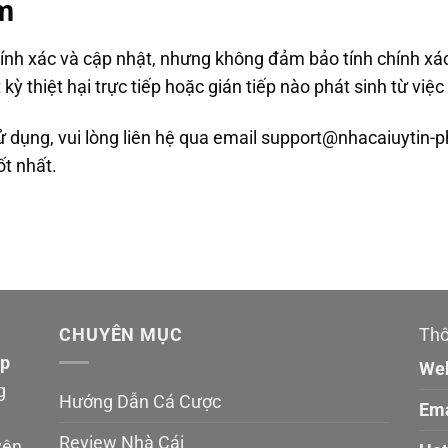
m
hính xác và cập nhật, nhưng không đảm bảo tính chính xác
ỳ thiệt hại trực tiếp hoặc gián tiếp nào phát sinh từ việc
 dụng, vui lòng liên hệ qua email support@nhacaiuytin-
ốt nhất.
CHUYÊN MỤC
Thô
op
Web
g
Hướng Dẫn Cá Cược
Ema
Review Nhà Cái
yên.