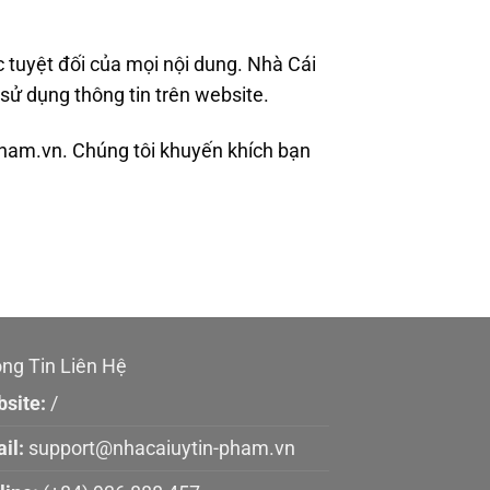
 tuyệt đối của mọi nội dung. Nhà Cái
 sử dụng thông tin trên website.
pham.vn. Chúng tôi khuyến khích bạn
ng Tin Liên Hệ
site:
/
il:
support@nhacaiuytin-pham.vn