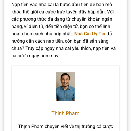
Nạp tiền vào nhà cái là bước đầu tiên để bạn mở
khóa thế giới cá cược trực tuyến đầy hấp dẫn. Với
các phương thức đa dạng từ chuyển khoản ngân
hàng, ví điện tử, đến tiền điện tử, bạn có thể linh
hoạt chọn cách phù hợp nhất.
Nhà Cái Uy Tín
đã
hướng dẫn cách nạp tiền, còn bạn đã sẵn sàng
chưa? Truy cập ngay nhà cái yêu thích, nạp tiền và
cá cược ngay hôm nay!
Thịnh Phạm
Thịnh Phạm chuyên viết về thị trường cá cược