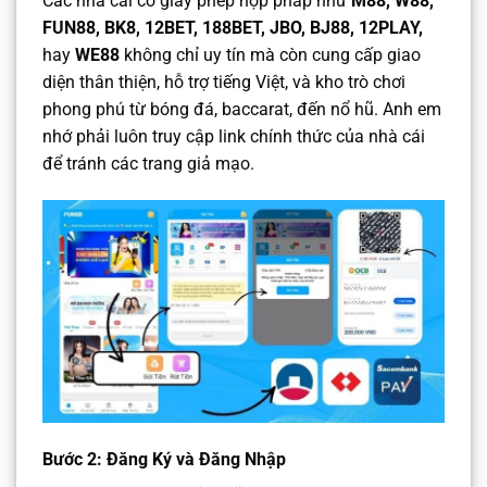
Các nhà cái có giấy phép hợp pháp như
M88, W88,
FUN88, BK8, 12BET, 188BET, JBO, BJ88, 12PLAY,
hay
WE88
không chỉ uy tín mà còn cung cấp giao
diện thân thiện, hỗ trợ tiếng Việt, và kho trò chơi
phong phú từ bóng đá, baccarat, đến nổ hũ. Anh em
nhớ phải luôn truy cập link chính thức của nhà cái
để tránh các trang giả mạo.
Bước 2: Đăng Ký và Đăng Nhập