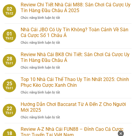
Tiết
Review Chi Tiết Nhà Cái M88: Sân Chơi Cá Cược Uy
Về
02
Tín Hàng Đầu Châu Á 2025
Nhà
Th12
ở
Chức năng bình luận bị tắt
Cái
Review
BJ88
Chi
Nhà Cái JBO Có Uy Tín Không? Toàn Cảnh Về Sàn
2025
Tiết
01
–
Cá Cược Số 1 Châu Á
Nhà
Th12
Chất
ở
Chức năng bình luận bị tắt
Cái
Lượng
Nhà
M88:
Dẫn
Cái
Review Nhà Cái BK8 Chi Tiết: Sân Chơi Cá Cược Uy
Sân
Đầu
JBO
28
Chơi
Tín Hàng Đầu Châu Á
Có
Th11
Cá
ở
Chức năng bình luận bị tắt
Uy
Cược
Review
Tín
Uy
Nhà
Top 10 Nhà Cái Thể Thao Uy Tín Nhất 2025: Chinh
Không?
Tín
Cái
25
Toàn
Phục Kèo Cược Xanh Chín
Hàng
BK8
Th11
Cảnh
Đầu
ở
Chức năng bình luận bị tắt
Chi
Về
Châu
Top
Tiết:
Sàn
Á
10
Hướng Dẫn Chơi Baccarat Từ A Đến Z Cho Người
Sân
Cá
2025
Nhà
22
Chơi
Mới 2025
Cược
Cái
Th11
Cá
Số
ở
Chức năng bình luận bị tắt
Thể
Cược
1
Hướng
Thao
Uy
Châu
Dẫn
Review A-Z Nhà Cái FUN88 – Đỉnh Cao Cá Cược
Uy
Tín
Á
Chơi
18
✕
Tín
Trực Tuyến Tại Việt Nam
Hàng