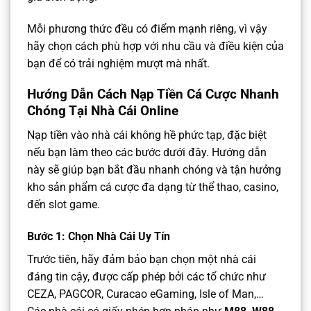
Mỗi phương thức đều có điểm mạnh riêng, vì vậy
hãy chọn cách phù hợp với nhu cầu và điều kiện của
bạn để có trải nghiệm mượt mà nhất.
Hướng Dẫn Cách Nạp Tiền Cá Cược Nhanh
Chóng Tại Nhà Cái Online
Nạp tiền vào nhà cái không hề phức tạp, đặc biệt
nếu bạn làm theo các bước dưới đây. Hướng dẫn
này sẽ giúp bạn bắt đầu nhanh chóng và tận hưởng
kho sản phẩm cá cược đa dạng từ thể thao, casino,
đến slot game.
Bước 1: Chọn Nhà Cái Uy Tín
Trước tiên, hãy đảm bảo bạn chọn một nhà cái
đáng tin cậy, được cấp phép bởi các tổ chức như
CEZA, PAGCOR, Curacao eGaming, Isle of Man,…