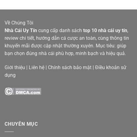
Về Chúng Tôi
Nhà Cái Uy Tín
cung cấp danh sách
top 10 nhà cái uy tín
,
review chi tiết, hướng dẫn cá cược an toàn, cùng thông tin
khuyến mãi được cập nhật thường xuyên. Mục tiêu: giúp
bạn chọn đúng nhà cái phù hợp, minh bạch và hiệu quả.
Giới thiệu
|
Liên hệ
|
Chính sách bảo mật
|
Điều khoản sử
dụng
CHUYÊN MỤC