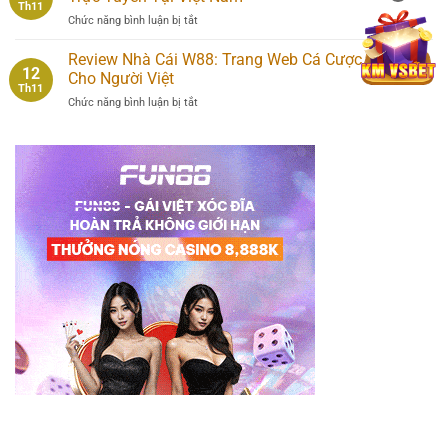
Baccarat
Th11
Nhất
Đầu
ở
Chức năng bình luận bị tắt
Từ
2025:
Châu
Review
A
Chinh
Á
A-
Review Nhà Cái W88: Trang Web Cá Cược Uy Tín
Đến
Phục
Z
12
Z
Cho Người Việt
Kèo
Nhà
Th11
Cho
Cược
ở
Chức năng bình luận bị tắt
Cái
Người
Xanh
Review
FUN88
Mới
Chín
Nhà
–
2025
Cái
Đỉnh
W88:
Cao
Trang
Cá
Web
Cược
Cá
Trực
Cược
Tuyến
Uy
Tại
Tín
Việt
Cho
Nam
Người
Việt