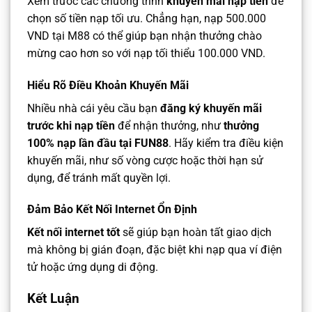
Xem trước các chương trình
khuyến mãi nạp tiền
để
chọn số tiền nạp tối ưu. Chẳng hạn, nạp 500.000
VND tại M88 có thể giúp bạn nhận thưởng chào
mừng cao hơn so với nạp tối thiểu 100.000 VND.
Hiểu Rõ Điều Khoản Khuyến Mãi
Nhiều nhà cái yêu cầu bạn
đăng ký khuyến mãi
trước khi nạp tiền
để nhận thưởng, như
thưởng
100% nạp lần đầu tại FUN88
. Hãy kiểm tra điều kiện
khuyến mãi, như số vòng cược hoặc thời hạn sử
dụng, để tránh mất quyền lợi.
Đảm Bảo Kết Nối Internet Ổn Định
Kết nối internet tốt
sẽ giúp bạn hoàn tất giao dịch
mà không bị gián đoạn, đặc biệt khi nạp qua ví điện
tử hoặc ứng dụng di động.
Kết Luận