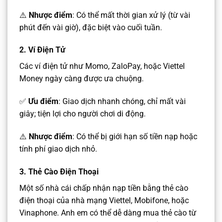
⚠️
Nhược điểm
: Có thể mất thời gian xử lý (từ vài
phút đến vài giờ), đặc biệt vào cuối tuần.
2. Ví Điện Tử
Các ví điện tử như Momo, ZaloPay, hoặc Viettel
Money ngày càng được ưa chuộng.
✅
Ưu điểm
: Giao dịch nhanh chóng, chỉ mất vài
giây; tiện lợi cho người chơi di động.
⚠️
Nhược điểm
: Có thể bị giới hạn số tiền nạp hoặc
tính phí giao dịch nhỏ.
3. Thẻ Cào Điện Thoại
Một số nhà cái chấp nhận nạp tiền bằng thẻ cào
điện thoại của nhà mạng Viettel, Mobifone, hoặc
Vinaphone. Anh em có thể dễ dàng mua thẻ cào từ