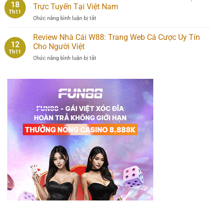
Chơi
18
Tín
Trực Tuyến Tại Việt Nam
Hàng
Baccarat
Th11
Nhất
Đầu
ở
Chức năng bình luận bị tắt
Từ
2025:
Châu
Review
A
Chinh
Á
A-
Review Nhà Cái W88: Trang Web Cá Cược Uy Tín
Đến
Phục
Z
12
Z
Cho Người Việt
Kèo
Nhà
Th11
Cho
Cược
ở
Chức năng bình luận bị tắt
Cái
Người
Xanh
Review
FUN88
Mới
Chín
Nhà
–
2025
Cái
Đỉnh
W88:
Cao
Trang
Cá
Web
Cược
Cá
Trực
Cược
Tuyến
Uy
Tại
Tín
Việt
Cho
Nam
Người
Việt