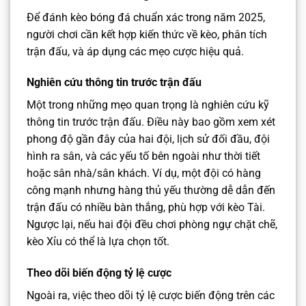
Để đánh kèo bóng đá chuẩn xác trong năm 2025,
người chơi cần kết hợp kiến thức về kèo, phân tích
trận đấu, và áp dụng các mẹo cược hiệu quả.
Nghiên cứu thông tin trước trận đấu
Một trong những mẹo quan trọng là nghiên cứu kỹ
thông tin trước trận đấu. Điều này bao gồm xem xét
phong độ gần đây của hai đội, lịch sử đối đầu, đội
hình ra sân, và các yếu tố bên ngoài như thời tiết
hoặc sân nhà/sân khách. Ví dụ, một đội có hàng
công mạnh nhưng hàng thủ yếu thường dễ dẫn đến
trận đấu có nhiều bàn thắng, phù hợp với kèo Tài.
Ngược lại, nếu hai đội đều chơi phòng ngự chặt chẽ,
kèo Xỉu có thể là lựa chọn tốt.
Theo dõi biến động tỷ lệ cược
Ngoài ra, việc theo dõi tỷ lệ cược biến động trên các