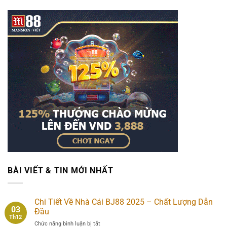
BÀI VIẾT & TIN MỚI NHẤT
Chi Tiết Về Nhà Cái BJ88 2025 – Chất Lượng Dẫn
03
Đầu
Th12
ở
Chức năng bình luận bị tắt