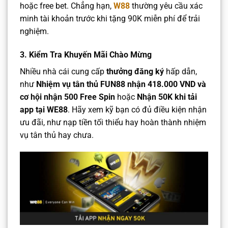
hoặc free bet. Chẳng hạn,
W88
thường yêu cầu xác
minh tài khoản trước khi tặng 90K miễn phí để trải
nghiệm.
3. Kiểm Tra Khuyến Mãi Chào Mừng
Nhiều nhà cái cung cấp
thưởng đăng ký
hấp dẫn,
như
Nhiệm vụ tân thủ FUN88 nhận 418.000 VND và
cơ hội nhận 500 Free Spin
hoặc
Nhận 50K khi tải
app tại WE88
. Hãy xem kỹ bạn có đủ điều kiện nhận
ưu đãi, như nạp tiền tối thiểu hay hoàn thành nhiệm
vụ tân thủ hay chưa.