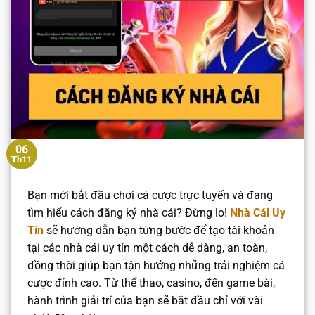
06
Th11
Bạn mới bắt đầu chơi cá cược trực tuyến và đang
tìm hiểu cách đăng ký nhà cái? Đừng lo!
Nhà Cái Uy
Tín
sẽ hướng dẫn bạn từng bước để tạo tài khoản
tại các nhà cái uy tín một cách dễ dàng, an toàn,
đồng thời giúp bạn tận hưởng những trải nghiệm cá
cược đỉnh cao. Từ thể thao, casino, đến game bài,
hành trình giải trí của bạn sẽ bắt đầu chỉ với vài