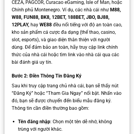
CEZA, PAGCOR, Curacao eGaming, Isle of Man, hoặc
Chính phủ Montenegro. Ví dụ, các nhà cái như
M88,
W88, FUN88, BK8, 12BET, 188BET, JBO, BJ88,
12PLAY,
hay
WE88
đều nổi tiếng với độ an toàn cao,
kho sản phẩm cá cược đa dạng (thể thao, casino,
slot, esports), và giao diện thân thiện với người
dùng. Để đảm bảo an toàn, hãy truy cập link chính
thức của nhà cái hoặc tìm link vào nhà cái qua các
bài đánh giá uy tín.
Bước 2: Điền Thông Tin Đăng Ký
Sau khi truy cập trang chủ nhà cái, bạn sẽ thấy nút
“Đăng Ký” hoặc “Tham Gia Ngay” nổi bật. Nhấn vào
đó, bạn sẽ được chuyển đến biểu mẫu đăng ký.
Thông tin cần điền thường bao gồm:
Tên đăng nhập
: Chọn một tên dễ nhớ, không
trùng với người khác.