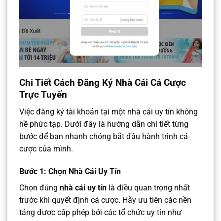
Chi Tiết Cách Đăng Ký Nhà Cái Cá Cược
Trực Tuyến
Việc đăng ký tài khoản tại một nhà cái uy tín không
hề phức tạp. Dưới đây là hướng dẫn chi tiết từng
bước để bạn nhanh chóng bắt đầu hành trình cá
cược của mình.
Bước 1: Chọn Nhà Cái Uy Tín
Chọn đúng
nhà cái uy tín
là điều quan trọng nhất
trước khi quyết định cá cược. Hãy ưu tiên các nền
tảng được cấp phép bởi các tổ chức uy tín như