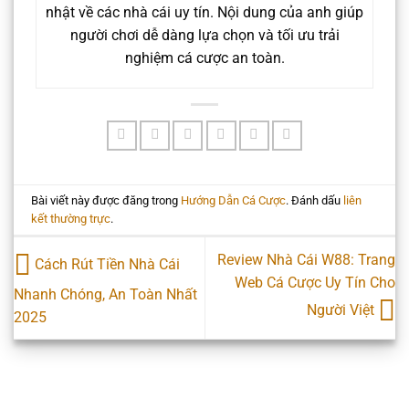
nhật về các nhà cái uy tín. Nội dung của anh giúp
người chơi dễ dàng lựa chọn và tối ưu trải
nghiệm cá cược an toàn.
Bài viết này được đăng trong
Hướng Dẫn Cá Cược
. Đánh dấu
liên
kết thường trực
.
Review Nhà Cái W88: Trang
Cách Rút Tiền Nhà Cái
Web Cá Cược Uy Tín Cho
Nhanh Chóng, An Toàn Nhất
Người Việt
2025