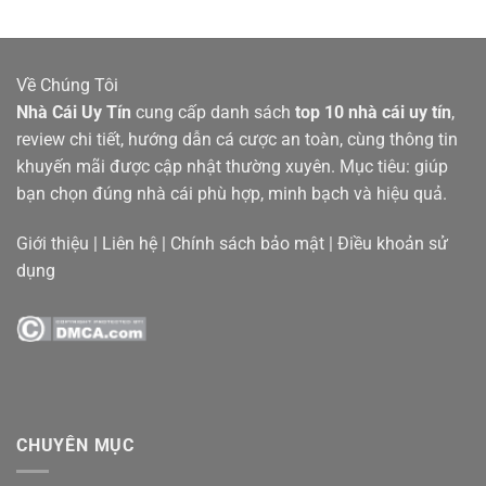
Về Chúng Tôi
Nhà Cái Uy Tín
cung cấp danh sách
top 10 nhà cái uy tín
,
review chi tiết, hướng dẫn cá cược an toàn, cùng thông tin
khuyến mãi được cập nhật thường xuyên. Mục tiêu: giúp
bạn chọn đúng nhà cái phù hợp, minh bạch và hiệu quả.
Giới thiệu
|
Liên hệ
|
Chính sách bảo mật
|
Điều khoản sử
dụng
CHUYÊN MỤC