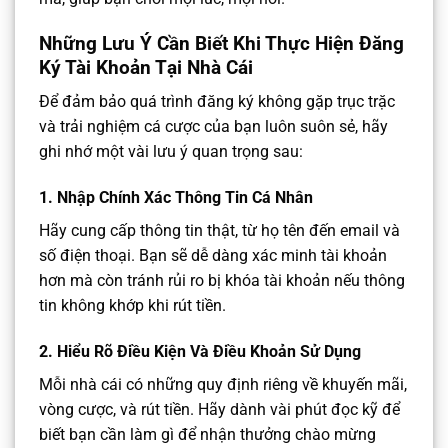
Những Lưu Ý Cần Biết Khi Thực Hiện Đăng
Ký Tài Khoản Tại Nhà Cái
Để đảm bảo quá trình đăng ký không gặp trục trặc
và trải nghiệm cá cược của bạn luôn suôn sẻ, hãy
ghi nhớ một vài lưu ý quan trọng sau:
1. Nhập Chính Xác Thông Tin Cá Nhân
Hãy cung cấp thông tin thật, từ họ tên đến email và
số điện thoại. Bạn sẽ dễ dàng xác minh tài khoản
hơn mà còn tránh rủi ro bị khóa tài khoản nếu thông
tin không khớp khi rút tiền.
2. Hiểu Rõ Điều Kiện Và Điều Khoản Sử Dụng
Mỗi nhà cái có những quy định riêng về khuyến mãi,
vòng cược, và rút tiền. Hãy dành vài phút đọc kỹ để
biết bạn cần làm gì để nhận thưởng chào mừng