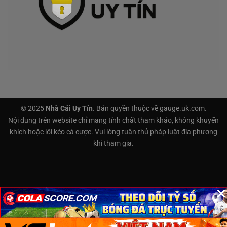
© 2025
Nhà Cái Uy Tín
. Bản quyền thuộc về gauge.uk.com.
Nội dung trên website chỉ mang tính chất tham khảo, không khuyến
khích hoặc lôi kéo cá cược. Vui lòng tuân thủ pháp luật địa phương
khi tham gia.
×
×
×