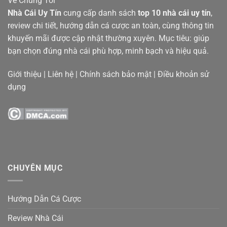
Về Chúng Tôi
Nhà Cái Uy Tín
cung cấp danh sách
top 10 nhà cái uy tín
,
review chi tiết, hướng dẫn cá cược an toàn, cùng thông tin
khuyến mãi được cập nhật thường xuyên. Mục tiêu: giúp
bạn chọn đúng nhà cái phù hợp, minh bạch và hiệu quả.
Giới thiệu
|
Liên hệ
|
Chính sách bảo mật
|
Điều khoản sử
dụng
CHUYÊN MỤC
Hướng Dẫn Cá Cược
Review Nhà Cái