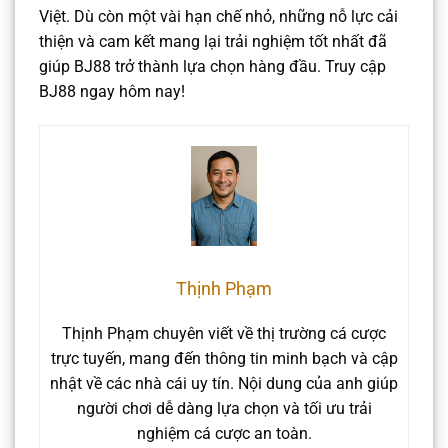
Việt. Dù còn một vài hạn chế nhỏ, những nỗ lực cải
thiện và cam kết mang lại trải nghiệm tốt nhất đã
giúp BJ88 trở thành lựa chọn hàng đầu. Truy cập
BJ88 ngay hôm nay!
Thịnh Phạm
Thịnh Phạm chuyên viết về thị trường cá cược
trực tuyến, mang đến thông tin minh bạch và cập
nhật về các nhà cái uy tín. Nội dung của anh giúp
người chơi dễ dàng lựa chọn và tối ưu trải
nghiệm cá cược an toàn.