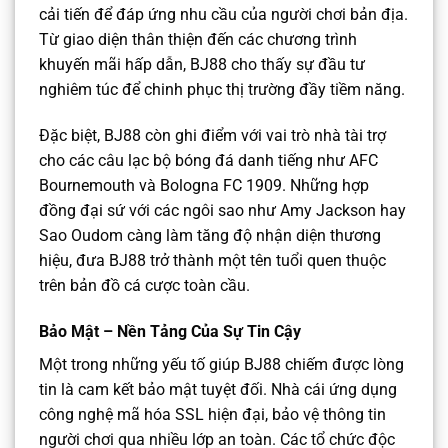
cải tiến để đáp ứng nhu cầu của người chơi bản địa.
Từ giao diện thân thiện đến các chương trình
khuyến mãi hấp dẫn, BJ88 cho thấy sự đầu tư
nghiêm túc để chinh phục thị trường đầy tiềm năng.
Đặc biệt, BJ88 còn ghi điểm với vai trò nhà tài trợ
cho các câu lạc bộ bóng đá danh tiếng như AFC
Bournemouth và Bologna FC 1909. Những hợp
đồng đại sứ với các ngôi sao như Amy Jackson hay
Sao Oudom càng làm tăng độ nhận diện thương
hiệu, đưa BJ88 trở thành một tên tuổi quen thuộc
trên bản đồ cá cược toàn cầu.
Bảo Mật – Nền Tảng Của Sự Tin Cậy
Một trong những yếu tố giúp BJ88 chiếm được lòng
tin là cam kết bảo mật tuyệt đối. Nhà cái ứng dụng
công nghệ mã hóa SSL hiện đại, bảo vệ thông tin
người chơi qua nhiều lớp an toàn. Các tổ chức độc