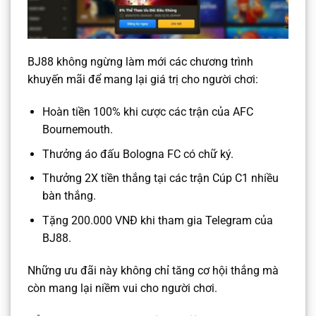
BJ88 không ngừng làm mới các chương trình
khuyến mãi để mang lại giá trị cho người chơi:
Hoàn tiền 100% khi cược các trận của AFC
Bournemouth.
Thưởng áo đấu Bologna FC có chữ ký.
Thưởng 2X tiền thắng tại các trận Cúp C1 nhiều
bàn thắng.
Tặng 200.000 VNĐ khi tham gia Telegram của
BJ88.
Những ưu đãi này không chỉ tăng cơ hội thắng mà
còn mang lại niềm vui cho người chơi.