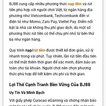
BJ88 cung cấp nhiều phương thức
nạp tiền
và rút
tiền phù hợp với người chơi Việt, từ ngân hàng địa
phương như Vietcombank, Techcombank đến ví
điện tử như Momo, Zalo Pay, Viettel Pay. Điểm nổi
bật là nhà cái không thu phí giao dịch, dù một số
phương thức rút tiền có thể chịu phí nhỏ từ bên thứ
ba như ngân hàng.
Quy trình
nạp/
rút tiền
được thiết kế đơn giản, xử lý
nhanh trong vài phút. Tuy nhiên, lần rút tiền đầu tiên
có thể mất thêm thời gian để xác minh, đảm bảo an
toàn cho tài khoản. Người chơi nên chọn phương
thức phù hợp để tiết kiệm chi phí và thời gian.
Lợi Thế Cạnh Tranh Bền Vững Của BJ88
Uy Tín Và Minh Bạch
Với giấy phép Curacao eGaming và chứng nhận bảo