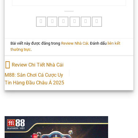
Bài viết này được đăng trong
Review Nhà Cái
. Đánh dấu
liên kết
thường trực
.
Review Chi Tiết Nhà Cái
M88: Sân Chơi Cá Cược Uy
Tín Hàng Đầu Châu Á 2025