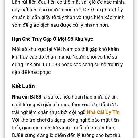
Lần rút tiền đầu tiên có thể mất vài giờ để xác minh,
gây bất tiện cho người chơi mới. Để khắc phục, hãy
chuẩn bị sẵn giấy tờ tùy thân và thực hiện xác minh
sớm để giao dịch sau được xử lý nhanh hơn.
Hạn Chế Truy Cập Ở Một Số Khu Vực
Một số khu vực tại Việt Nam có thể gặp khó khăn
khi truy cập do chặn mạng. Người chơi có thể sử
dụng link phụ từ BJ88 hoặc các công cụ hỗ trợ truy
cập để khắc phục.
Kết Luận
Nhà cái BJ88
là sự kết hợp hoàn hảo giữa uy tín,
chất lượng và giải trí mang tầm vóc lớn, đã được
trải nghiệm chân thực bởi đội ngũ
Nhà Cái Uy Tín
.
Với kho trò chơi đa dạng, công nghệ bảo mật tiên
tiến, giao dịch tiện lợi và đội ngũ hỗ trợ tận tâm,
BJ88 xứng đáng là điểm đến lý tưởng cho bet thủ