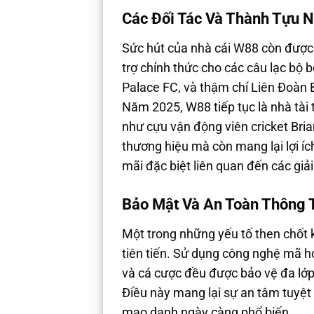
Các Đối Tác Và Thành Tựu N
Sức hút của nhà cái W88 còn được 
trợ chính thức cho các câu lạc bộ
Palace FC, và thậm chí Liên Đoàn 
Năm 2025, W88 tiếp tục là nhà tài
như cựu vận động viên cricket Bri
thương hiệu mà còn mang lại lợi íc
mãi đặc biệt liên quan đến các giải
Bảo Mật Và An Toàn Thông 
Một trong những yếu tố then chốt 
tiên tiến. Sử dụng công nghệ mã hóa
và cá cược đều được bảo vệ đa lớp,
Điều này mang lại sự an tâm tuyệt 
mạo danh ngày càng phổ biến.