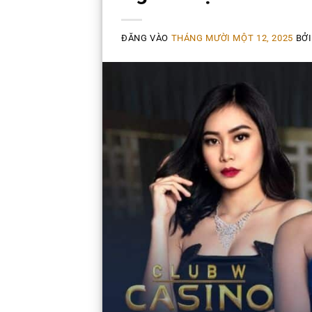
ĐĂNG VÀO
THÁNG MƯỜI MỘT 12, 2025
BỞ