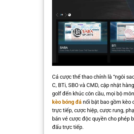
Cá cược thể thao chính là “ngôi sa
C, BTi, SBO và CMD, cập nhật hàng 
golf đến khúc côn cầu, mọi bộ môn
kèo bóng đá
nổi bật bao gồm kèo c
trực tiếp, cược hiệp, cược rung, phạ
bán vé cược độc quyền cho phép bet
đấu trực tiếp.