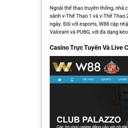
Ngoài thể thao truyền thống, nhà c
sảnh v-Thể Thao 1 và v-Thể Thao 2
ngày. Đối với esports, W88 cập nhậ
Valorant và PUBG, với đa dạng kèo
Casino Trực Tuyến Và Live 