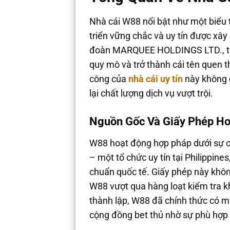
Nhà cái W88 nổi bật như một biểu t
triển vững chắc và uy tín được xây
đoàn MARQUEE HOLDINGS LTD., trụ
quy mô và trở thành cái tên quen t
công của
nhà cái uy tín
này không 
lại chất lượng dịch vụ vượt trội.
Nguồn Gốc Và Giấy Phép H
W88 hoạt động hợp pháp dưới sự 
– một tổ chức uy tín tại Philippin
chuẩn quốc tế. Giấy phép này khôn
W88 vượt qua hàng loạt kiểm tra k
thành lập, W88 đã chính thức có m
cộng đồng bet thủ nhờ sự phù hợp 