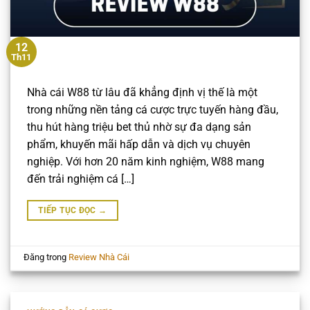
12
Th11
Nhà cái W88 từ lâu đã khẳng định vị thế là một
trong những nền tảng cá cược trực tuyến hàng đầu,
thu hút hàng triệu bet thủ nhờ sự đa dạng sản
phẩm, khuyến mãi hấp dẫn và dịch vụ chuyên
nghiệp. Với hơn 20 năm kinh nghiệm, W88 mang
đến trải nghiệm cá […]
TIẾP TỤC ĐỌC
→
Đăng trong
Review Nhà Cái