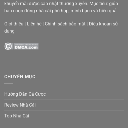
khuyến mãi được cập nhật thường xuyên. Mục tiêu: giúp
bạn chọn đúng nhà cái phù hợp, minh bạch và hiệu quả.
Giới thiệu
|
Liên hệ
|
Chính sách bảo mật
|
Điều khoản sử
dụng
CHUYÊN MỤC
Hướng Dẫn Cá Cược
Review Nhà Cái
Top Nhà Cái