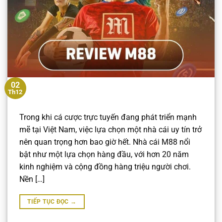
02
Th12
Trong khi cá cược trực tuyến đang phát triển mạnh
mẽ tại Việt Nam, việc lựa chọn một nhà cái uy tín trở
nên quan trọng hơn bao giờ hết. Nhà cái M88 nổi
bật như một lựa chọn hàng đầu, với hơn 20 năm
kinh nghiệm và cộng đồng hàng triệu người chơi.
Nền […]
TIẾP TỤC ĐỌC
→