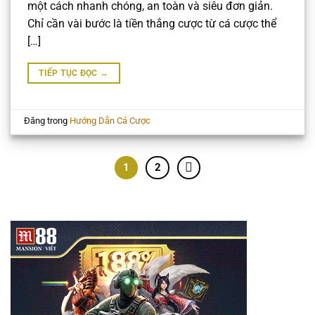
một cách nhanh chóng, an toàn và siêu đơn giản.
Chỉ cần vài bước là tiền thắng cược từ cá cược thể
[…]
TIẾP TỤC ĐỌC
→
Đăng trong
Hướng Dẫn Cá Cược
1
2