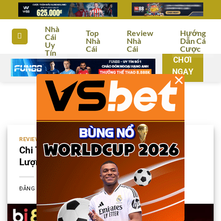
Bỏ
qua
Nhà
nội
Top
Review
Hướng
Cái
Nhà
Nhà
Dẫn Cá
dung
Uy
Cái
Cái
Cược
Tín
CHƠI
NGAY
×
LƯU TRỮ TÁC GIẢ:
THỊNH PHẠM
REVIEW NHÀ CÁI
Chi Tiết Về Nhà Cái BJ88 2025 – Chất
Lượng Dẫn Đầu
ĐĂNG VÀO
THÁNG 12 3, 2025
BỞI
THỊNH PHẠM