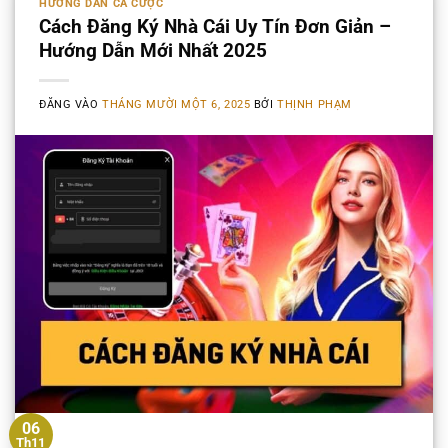
HƯỚNG DẪN CÁ CƯỢC
Cách Đăng Ký Nhà Cái Uy Tín Đơn Giản –
Hướng Dẫn Mới Nhất 2025
ĐĂNG VÀO
THÁNG MƯỜI MỘT 6, 2025
BỞI
THỊNH PHẠM
06
Th11