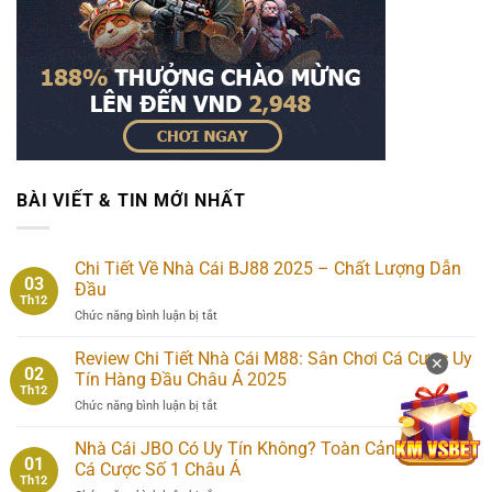
BÀI VIẾT & TIN MỚI NHẤT
Chi Tiết Về Nhà Cái BJ88 2025 – Chất Lượng Dẫn
03
Đầu
Th12
ở
Chức năng bình luận bị tắt
Chi
Tiết
Review Chi Tiết Nhà Cái M88: Sân Chơi Cá Cược Uy
✕
Về
02
Tín Hàng Đầu Châu Á 2025
Nhà
Th12
ở
Chức năng bình luận bị tắt
Cái
Review
BJ88
Chi
Nhà Cái JBO Có Uy Tín Không? Toàn Cảnh Về Sàn
2025
Tiết
01
–
Cá Cược Số 1 Châu Á
Nhà
Th12
Chất