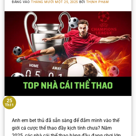
ĐĂNG VÀO
THÁNG MƯỜI MỘT 25, 2025
BỞI
THỊNH PHẠM
25
Th11
Anh em bet thủ đã sẵn sàng để đắm mình vào thế
giới cá cược thể thao đầy kịch tính chưa? Năm
2025, các nhà cái thể thao hàng đầu đang chơi lớn