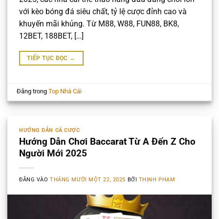
với kèo bóng đá siêu chất, tỷ lệ cược đỉnh cao và
khuyến mãi khủng. Từ M88, W88, FUN88, BK8,
12BET, 188BET, […]
TIẾP TỤC ĐỌC
→
Đăng trong
Top Nhà Cái
HƯỚNG DẪN CÁ CƯỢC
Hướng Dẫn Chơi Baccarat Từ A Đến Z Cho
Người Mới 2025
ĐĂNG VÀO
THÁNG MƯỜI MỘT 22, 2025
BỞI
THỊNH PHẠM