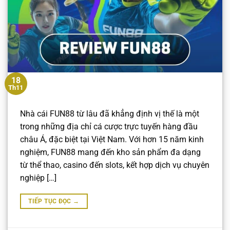
18
Th11
Nhà cái FUN88 từ lâu đã khẳng định vị thế là một
trong những địa chỉ cá cược trực tuyến hàng đầu
châu Á, đặc biệt tại Việt Nam. Với hơn 15 năm kinh
nghiệm, FUN88 mang đến kho sản phẩm đa dạng
từ thể thao, casino đến slots, kết hợp dịch vụ chuyên
nghiệp […]
TIẾP TỤC ĐỌC
→