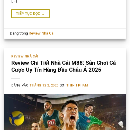
[…]
TIẾP TỤC ĐỌC
→
Đăng trong
Review Nhà Cái
REVIEW NHÀ CÁI
Review Chi Tiết Nhà Cái M88: Sân Chơi Cá
Cược Uy Tín Hàng Đầu Châu Á 2025
ĐĂNG VÀO
THÁNG 12 2, 2025
BỞI
THỊNH PHẠM