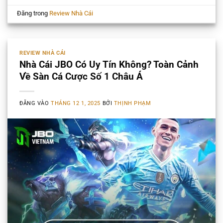
Đăng trong
Review Nhà Cái
REVIEW NHÀ CÁI
Nhà Cái JBO Có Uy Tín Không? Toàn Cảnh
Về Sàn Cá Cược Số 1 Châu Á
ĐĂNG VÀO
THÁNG 12 1, 2025
BỞI
THỊNH PHẠM