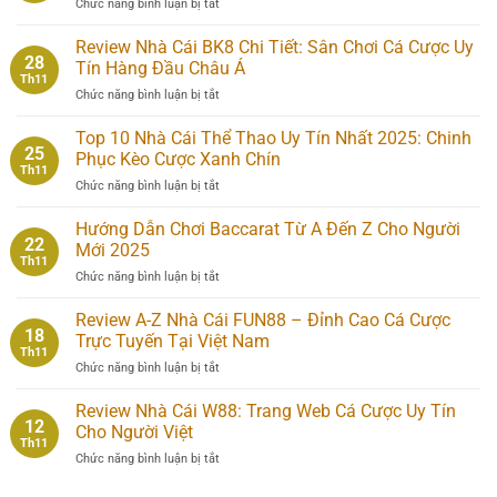
ở
Chức năng bình luận bị tắt
Cái
Lượng
Nhà
M88:
Dẫn
Cái
Review Nhà Cái BK8 Chi Tiết: Sân Chơi Cá Cược Uy
Sân
Đầu
JBO
28
Chơi
Tín Hàng Đầu Châu Á
Có
Th11
Cá
ở
Chức năng bình luận bị tắt
Uy
Cược
Review
Tín
Uy
Nhà
Top 10 Nhà Cái Thể Thao Uy Tín Nhất 2025: Chinh
Không?
Tín
Cái
25
Toàn
Phục Kèo Cược Xanh Chín
Hàng
BK8
Th11
Cảnh
Đầu
ở
Chức năng bình luận bị tắt
Chi
Về
Châu
Top
Tiết:
Sàn
Á
10
Hướng Dẫn Chơi Baccarat Từ A Đến Z Cho Người
Sân
Cá
2025
Nhà
22
Chơi
Mới 2025
Cược
Cái
Th11
Cá
Số
ở
Chức năng bình luận bị tắt
Thể
Cược
1
Hướng
Thao
Uy
Châu
Dẫn
Review A-Z Nhà Cái FUN88 – Đỉnh Cao Cá Cược
Uy
Tín
Á
Chơi
18
Tín
Trực Tuyến Tại Việt Nam
Hàng
Baccarat
Th11
Nhất
Đầu
ở
Chức năng bình luận bị tắt
Từ
2025:
Châu
Review
A
Chinh
Á
A-
Review Nhà Cái W88: Trang Web Cá Cược Uy Tín
Đến
Phục
Z
12
Z
Cho Người Việt
Kèo
Nhà
Th11
Cho
Cược
ở
Chức năng bình luận bị tắt
Cái
Người
Xanh
Review
FUN88
Mới
Chín
Nhà