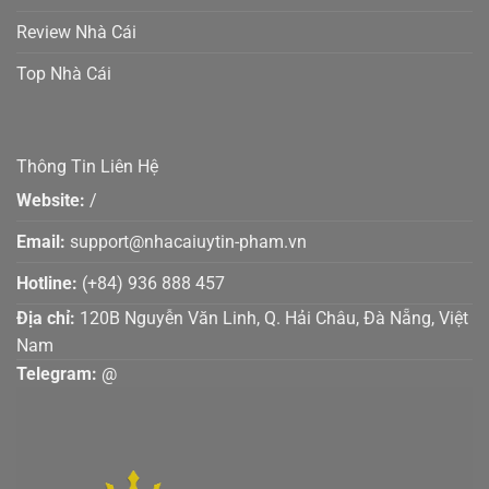
Review Nhà Cái
Top Nhà Cái
Thông Tin Liên Hệ
Website:
/
Email:
support@nhacaiuytin-pham.vn
Hotline:
(+84) 936 888 457
Địa chỉ:
120B Nguyễn Văn Linh, Q. Hải Châu, Đà Nẵng, Việt
Nam
Telegram:
@