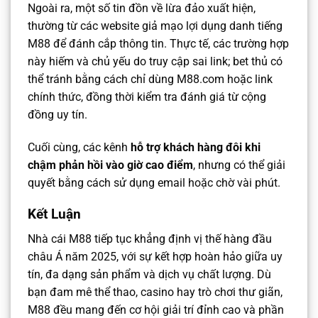
Ngoài ra, một số tin đồn về lừa đảo xuất hiện,
thường từ các website giả mạo lợi dụng danh tiếng
M88 để đánh cắp thông tin. Thực tế, các trường hợp
này hiếm và chủ yếu do truy cập sai link; bet thủ có
thể tránh bằng cách chỉ dùng M88.com hoặc link
chính thức, đồng thời kiểm tra đánh giá từ cộng
đồng uy tín.
Cuối cùng, các kênh
hỗ trợ khách hàng đôi khi
chậm phản hồi vào giờ cao điểm
, nhưng có thể giải
quyết bằng cách sử dụng email hoặc chờ vài phút.
Kết Luận
Nhà cái M88 tiếp tục khẳng định vị thế hàng đầu
châu Á năm 2025, với sự kết hợp hoàn hảo giữa uy
tín, đa dạng sản phẩm và dịch vụ chất lượng. Dù
bạn đam mê thể thao, casino hay trò chơi thư giãn,
M88 đều mang đến cơ hội giải trí đỉnh cao và phần