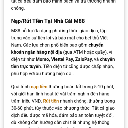
tất cả đều đảm bảo minh bạch và trả thưởng nhanh
chóng.
Nạp/Rút Tiền Tại Nhà Cái M88
M88 hỗ trợ đa dạng phương thức giao dịch, tập
trung vào sự tiện lợi và bảo mật cho bet thủ Việt
Nam. Các lựa chọn phổ biến bao gồm
chuyển
khoản ngân hàng nội địa
(qua ATM hoặc quầy), ví
điện tử như
Momo, Viettel Pay, ZaloPay,
và
chuyển
tiền trực tuyến
. Tiền điện tử cũng được chấp nhận,
phù hợp với xu hướng hiện đại.
Quá trình
nạp tiền
thường hoàn tất trong 5-10 phút,
với giới hạn linh hoạt từ vài trăm nghìn đến hàng
trăm triệu VNĐ.
Rút tiền
nhanh chóng, thường trong
30-60 phút, tùy thuộc vào phương thức. Tất cả giao
dịch đều được mã hóa, đảm bảo an toàn tuyệt đối,
dù không cần hướng dẫn chi tiết nhưng hệ thống