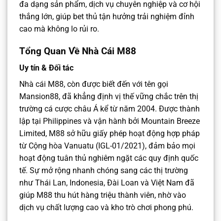
đa dạng sản phẩm, dịch vụ chuyên nghiệp và cơ hội
thắng lớn, giúp bet thủ tận hưởng trải nghiệm đỉnh
cao mà không lo rủi ro.
Tổng Quan Về Nhà Cái M88
Uy tín & Đối tác
Nhà cái M88, còn được biết đến với tên gọi
Mansion88, đã khẳng định vị thế vững chắc trên thị
trường cá cược châu Á kể từ năm 2004. Được thành
lập tại Philippines và vận hành bởi Mountain Breeze
Limited, M88 sở hữu giấy phép hoạt động hợp pháp
từ Cộng hòa Vanuatu (IGL-01/2021), đảm bảo mọi
hoạt động tuân thủ nghiêm ngặt các quy định quốc
tế. Sự mở rộng nhanh chóng sang các thị trường
như Thái Lan, Indonesia, Đài Loan và Việt Nam đã
giúp M88 thu hút hàng triệu thành viên, nhờ vào
dịch vụ chất lượng cao và kho trò chơi phong phú.