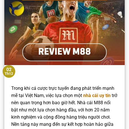
02
Th12
Trong khi cá cược trực tuyến đang phát triển mạnh
mẽ tại Việt Nam, việc lựa chọn một
nhà cái uy tín
trở
nên quan trọng hơn bao giờ hết. Nhà cái M88 nổi
bật như một lựa chọn hàng đầu, với hơn 20 năm
kinh nghiệm và cộng đồng hàng triệu người chơi.
Nền tảng này mang đến sự kết hợp hoàn hảo giữa