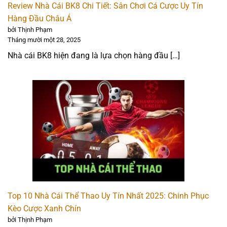
thủ với giao diện đẹp mắt và hệ thống bình luận trực
Review Nhà Cái BK8 Chi Tiết: Sân Chơi Cá Cược Uy Tín
tiếp từ hot streamer. Được cấp phép hoạt động bởi
Hàng Đầu Châu Á
bởi Thịnh Phạm
Curacao eGaming, nhà cái mang đến 3 sảnh cược thể
Tháng mười một 28, 2025
thao lớn là BK8 Sports, Saba Sports, và CMD368 Sports,
Nhà cái BK8 hiện đang là lựa chọn hàng đầu […]
nổi tiếng với kèo cược và tỷ lệ cược cạnh tranh, casino
trực tuyến, nổ hũ, game 3D chất lượng mỗi ngày.
BK8 đang tung siêu thưởng cho thành viên mới với
100% thưởng nạp đầu, 80% lần 2-3, hoàn tiền 4% hàng
tuần. Nhà cái cho phép nạp rút nhanh 1-15 phút qua
ngân hàng, ví điện tử, FastPay, QR code và tiền điện tử.
Nhà cái đang tối ưu trải nghiệm cá cược trên mobile
thông qua ứng dụng được phát triển riêng, tích hợp tính
năng tìm kiếm trận đấu. Ngoài ra, với sự hỗ trợ nhiệt
tình từ các kênh chăm sóc khách hàng 24/7, BK8 là sân
Top 10 Nhà Cái Thể Thao Uy Tín Nhất 2025: Chinh Phục
chơi cho bet thủ yêu thích thể thao.
Kèo Cược Xanh Chín
bởi Thịnh Phạm
Đánh giá nhanh: