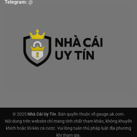
Telegram:
@
188BET, được cấp phép bởi Chính phủ Đảo tự trị
Anjouan, Liên minh Comoros, là nhà cái uy tín lâu đời
với tính năng cược thời gian thực nổi bật trong hàng
trăm nhà cái trên thị trường. 188BET mang đến nhiều
kèo bóng đá, esports, thể thao ảo chuyên nghiệp, cược
xiên lên tới 20 lựa chọn và live casino đẳng cấp quốc tế.
188BET ưu đãi cược thể thao siêu khủng với 100%
thưởng nạp đầu, cược xâu thưởng lớn đến 300 triệu.
Hiện nay, nhà cái đang chấp nhận thanh toán qua ngân
© 2025
Nhà Cái Uy Tín
. Bản quyền thuộc về gauge.uk.com.
hàng, ví điện tử, thẻ cào, thẻ quà tặng, tiền điện tử với
Nội dung trên website chỉ mang tính chất tham khảo, không khuyến
thời gian nạp rút nhanh 1-15 phút.
khích hoặc lôi kéo cá cược. Vui lòng tuân thủ pháp luật địa phương
khi tham gia.