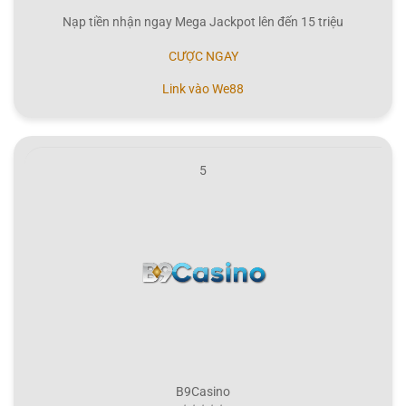
Nạp tiền nhận ngay Mega Jackpot lên đến 15 triệu
CƯỢC NGAY
Link vào We88
5
B9Casino