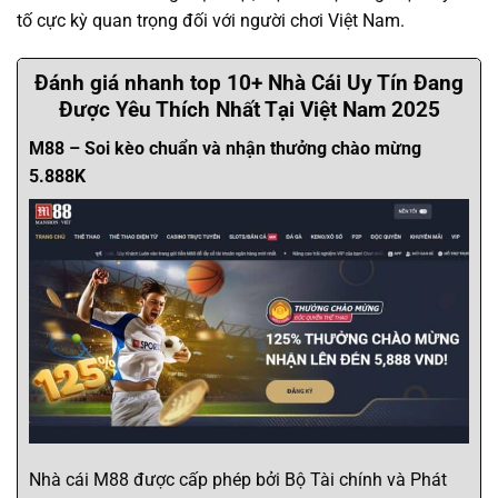
tố cực kỳ quan trọng đối với người chơi Việt Nam.
Đánh giá nhanh top 10+ Nhà Cái Uy Tín Đang
Được Yêu Thích Nhất Tại Việt Nam 2025
M88 – Soi kèo chuẩn và nhận thưởng chào mừng
5.888K
Nhà cái M88 được cấp phép bởi Bộ Tài chính và Phát