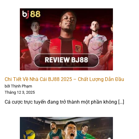
Phương thức thanh toán: 4.5 ⭐
Trải nghiệm người dùng: 5 ⭐
FUN88 – Nhà cái tài trợ khủng, thưởng World Cup siêu
hời
Chi Tiết Về Nhà Cái BJ88 2025 – Chất Lượng Dẫn Đầu
bởi Thịnh Phạm
Tháng 12 3, 2025
Cá cược trực tuyến đang trở thành một phần không […]
FUN88 hoạt động theo giấy phép được cấp bởi Curacao
eGaming, nổi bật với nhiều hợp đồng tài trợ các CLB lớn,