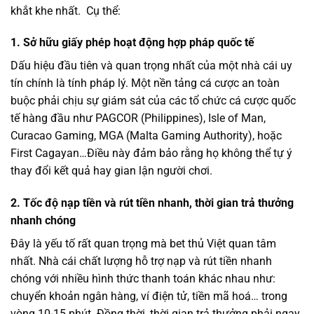
khắt khe nhất. Cụ thể:
1. Sở hữu giấy phép hoạt động hợp pháp quốc tế
Dấu hiệu đầu tiên và quan trọng nhất của một nhà cái uy
tín chính là tính pháp lý. Một nền tảng cá cược an toàn
buộc phải chịu sự giám sát của các tổ chức cá cược quốc
tế hàng đầu như PAGCOR (Philippines), Isle of Man,
Curacao Gaming, MGA (Malta Gaming Authority), hoặc
First Cagayan…Điều này đảm bảo rằng họ không thể tự ý
thay đổi kết quả hay gian lận người chơi.
2. Tốc độ nạp tiền và rút tiền nhanh, thời gian trả thưởng
nhanh chóng
Đây là yếu tố rất quan trọng mà bet thủ Việt quan tâm
nhất. Nhà cái chất lượng hỗ trợ nạp và rút tiền nhanh
chóng với nhiều hình thức thanh toán khác nhau như:
chuyển khoản ngân hàng, ví điện tử, tiền mã hoá… trong
vòng 10-15 phút. Đồng thời, thời gian trả thưởng phải ngay