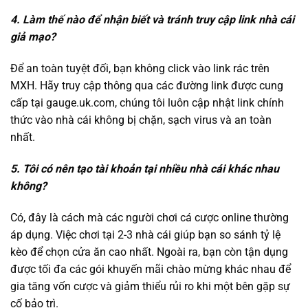
4. Làm thế nào để nhận biết và tránh truy cập link nhà cái
Anh em tham gia cá cược tại W88 có thể nhận ngay
giả mạo?
100% thưởng nạp đầu lên đến 6150K, 50K gửi lần đầu,
90K xác thực tài khoản, hoàn trả 0.8% mỗi ngày. Nạp
Để an toàn tuyệt đối, bạn không click vào link rác trên
tiền chỉ 1 phút, rút tiền từ 15 phút qua ngân hàng hay ví
MXH. Hãy truy cập thông qua các đường link được cung
điện tử.
cấp tại gauge.uk.com, chúng tôi luôn cập nhật link chính
thức vào nhà cái không bị chặn, sạch virus và an toàn
Ứng dụng W88 Lite trên di động rất mượt mà, đặt cược
nhất.
live cực nhanh, hỗ trợ 24/7 qua live chat, phù hợp với
máy cấu hình thấp. Đặc biệt, giao diện từ web tới app
5. Tôi có nên tạo tài khoản tại nhiều nhà cái khác nhau
đều rất tương thích với các thiết bị, đảm bảo không gián
không?
đoạn trải nghiệm cá cược của anh em.
Có, đây là cách mà các người chơi cá cược online thường
Đánh giá nhanh:
áp dụng. Việc chơi tại 2-3 nhà cái giúp bạn so sánh tỷ lệ
Uy tín và pháp lý: 5 ⭐
kèo để chọn cửa ăn cao nhất. Ngoài ra, bạn còn tận dụng
được tối đa các gói khuyến mãi chào mừng khác nhau để
Sản phẩm cá cược: 5 ⭐
gia tăng vốn cược và giảm thiểu rủi ro khi một bên gặp sự
Khuyến mãi hấp dẫn: 5 ⭐
cố bảo trì.