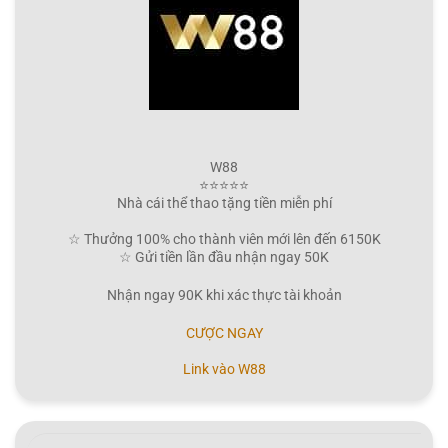
W88
⭐⭐⭐⭐⭐
Nhà cái thể thao tặng tiền miễn phí
☆ Thưởng 100% cho thành viên mới lên đến 6150K
☆ Gửi tiền lần đầu nhận ngay 50K
Nhận ngay 90K khi xác thực tài khoản
CƯỢC NGAY
Link vào W88