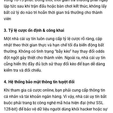
lập tức sau khi trận đấu hoặc bàn chơi kết thúc, không lấy
bất cứ lý do nào trì hoãn thời gian trả thưởng cho thành
viên
3. Tỷ lệ cược ổn định & công khai
Một nhà cái uy tín luôn cung cấp tỷ lệ cược rõ ràng, cập
nhật theo thời gian thực và hạn chế tối đa biến động bất
thường. Không có tình trạng “bẫy kèo” hay thay đổi odds
đột ngột gây thiệt cho thành viên. Ngoài ra, nhà cái uy tín
cũng hiển thị đầy đủ lịch sử thay đổi kèo để bạn dễ dàng
kiểm tra và đối chiếu.
4. Hệ thống bảo mật thông tin tuyệt đối
Khi tham gia cá cược online, bạn phải cung cấp thông tin
cá nhân và tài khoản ngân hàng. Vì vậy, nhà cái uy tín bắt
buộc phải trang bị công nghệ mã hóa hiện đại (như SSL
128-bit) để bảo vệ dữ liệu người dùng khỏi hacker hoặc sự