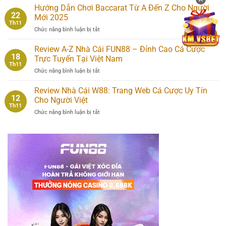
Á
10
Hướng Dẫn Chơi Baccarat Từ A Đến Z Cho Người
Sân
Cá
2025
Nhà
22
Chơi
Mới 2025
Cược
Cái
Th11
Cá
Số
ở
Chức năng bình luận bị tắt
Thể
Cược
1
Hướng
Thao
Uy
Châu
Dẫn
Review A-Z Nhà Cái FUN88 – Đỉnh Cao Cá Cược
Uy
Tín
Á
Chơi
18
Tín
Trực Tuyến Tại Việt Nam
Hàng
Baccarat
Th11
Nhất
Đầu
ở
Chức năng bình luận bị tắt
Từ
2025:
Châu
Review
A
Chinh
Á
A-
Review Nhà Cái W88: Trang Web Cá Cược Uy Tín
Đến
Phục
Z
12
Z
Cho Người Việt
Kèo
Nhà
Th11
Cho
Cược
ở
Chức năng bình luận bị tắt
Cái
Người
Xanh
Review
FUN88
Mới
Chín
Nhà
–
2025
Cái
Đỉnh
W88:
Cao
Trang
Cá
Web
Cược
Cá
Trực
Cược
Tuyến
Uy
Tại
Tín
Việt
Cho
Nam
Người
Việt