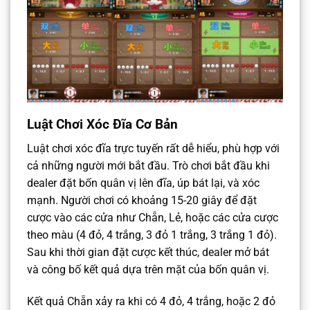
Luật Chơi Xóc Đĩa Cơ Bản
Luật chơi xóc đĩa trực tuyến rất dễ hiểu, phù hợp với
cả những người mới bắt đầu. Trò chơi bắt đầu khi
dealer đặt bốn quân vị lên đĩa, úp bát lại, và xóc
mạnh. Người chơi có khoảng 15-20 giây để đặt
cược vào các cửa như Chẵn, Lẻ, hoặc các cửa cược
theo màu (4 đỏ, 4 trắng, 3 đỏ 1 trắng, 3 trắng 1 đỏ).
Sau khi thời gian đặt cược kết thúc, dealer mở bát
và công bố kết quả dựa trên mặt của bốn quân vị.
Kết quả Chẵn xảy ra khi có 4 đỏ, 4 trắng, hoặc 2 đỏ