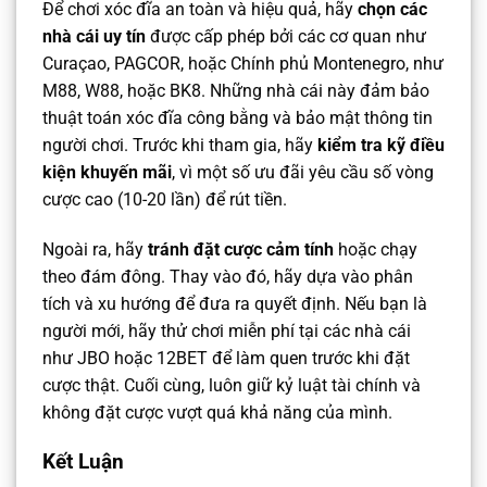
Để chơi xóc đĩa an toàn và hiệu quả, hãy
chọn các
nhà cái uy tín
được cấp phép bởi các cơ quan như
Curaçao, PAGCOR, hoặc Chính phủ Montenegro, như
M88, W88, hoặc BK8. Những nhà cái này đảm bảo
thuật toán xóc đĩa công bằng và bảo mật thông tin
người chơi. Trước khi tham gia, hãy
kiểm tra kỹ điều
kiện khuyến mãi
, vì một số ưu đãi yêu cầu số vòng
cược cao (10-20 lần) để rút tiền.
Ngoài ra, hãy
tránh đặt cược cảm tính
hoặc chạy
theo đám đông. Thay vào đó, hãy dựa vào phân
tích và xu hướng để đưa ra quyết định. Nếu bạn là
người mới, hãy thử chơi miễn phí tại các nhà cái
như JBO hoặc 12BET để làm quen trước khi đặt
cược thật. Cuối cùng, luôn giữ kỷ luật tài chính và
không đặt cược vượt quá khả năng của mình.
Kết Luận