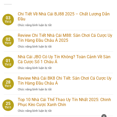
Chi Tiết Về Nhà Cái BJ88 2025 – Chất Lượng Dẫn
03
Đầu
Th12
ở
Chức năng bình luận bị tắt
Chi
Tiết
Review Chi Tiết Nhà Cái M88: Sân Chơi Cá Cược Uy
Về
02
Tín Hàng Đầu Châu Á 2025
Nhà
Th12
ở
Chức năng bình luận bị tắt
Cái
Review
BJ88
Chi
Nhà Cái JBO Có Uy Tín Không? Toàn Cảnh Về Sàn
2025
Tiết
01
–
Cá Cược Số 1 Châu Á
Nhà
Th12
Chất
ở
Chức năng bình luận bị tắt
Cái
Lượng
Nhà
M88:
Dẫn
Cái
Review Nhà Cái BK8 Chi Tiết: Sân Chơi Cá Cược Uy
Sân
Đầu
JBO
28
Chơi
Tín Hàng Đầu Châu Á
Có
Th11
Cá
ở
Chức năng bình luận bị tắt
Uy
Cược
Review
Tín
Uy
Nhà
Top 10 Nhà Cái Thể Thao Uy Tín Nhất 2025: Chinh
Không?
Tín
Cái
25
Toàn
Phục Kèo Cược Xanh Chín
Hàng
BK8
Th11
Cảnh
Đầu
ở
Chức năng bình luận bị tắt
Chi
Về
Châu
Top
Tiết:
✕
Sàn