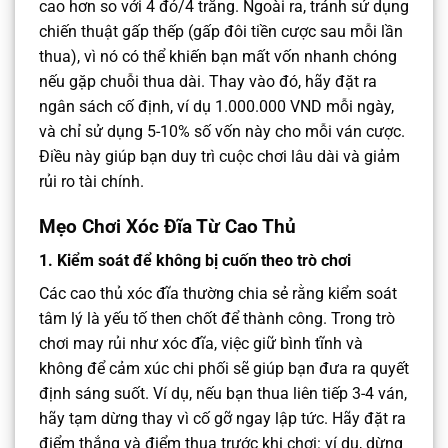
cao hơn so với 4 đỏ/4 trắng. Ngoài ra, tránh sử dụng
chiến thuật gấp thếp (gấp đôi tiền cược sau mỗi lần
thua), vì nó có thể khiến bạn mất vốn nhanh chóng
nếu gặp chuỗi thua dài. Thay vào đó, hãy đặt ra
ngân sách cố định, ví dụ 1.000.000 VND mỗi ngày,
và chỉ sử dụng 5-10% số vốn này cho mỗi ván cược.
Điều này giúp bạn duy trì cuộc chơi lâu dài và giảm
rủi ro tài chính.
Mẹo Chơi Xóc Đĩa Từ Cao Thủ
1. Kiểm soát để không bị cuốn theo trò chơi
Các cao thủ xóc đĩa thường chia sẻ rằng kiểm soát
tâm lý là yếu tố then chốt để thành công. Trong trò
chơi may rủi như xóc đĩa, việc giữ bình tĩnh và
không để cảm xúc chi phối sẽ giúp bạn đưa ra quyết
định sáng suốt. Ví dụ, nếu bạn thua liên tiếp 3-4 ván,
hãy tạm dừng thay vì cố gỡ ngay lập tức. Hãy đặt ra
điểm thắng và điểm thua trước khi chơi: ví dụ, dừng