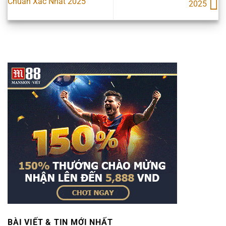
Chuẩn Xác Nhất 2025
2025
BÀI VIẾT & TIN MỚI NHẤT