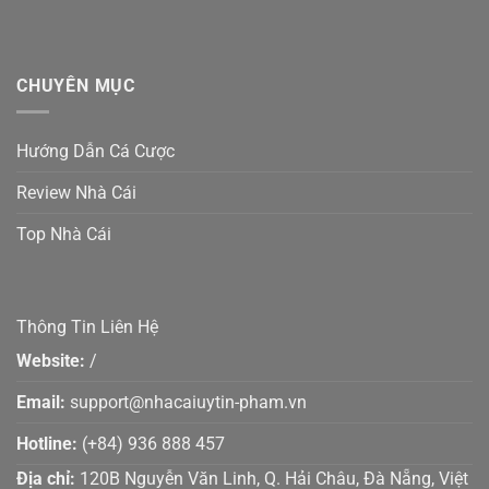
CHUYÊN MỤC
Hướng Dẫn Cá Cược
Review Nhà Cái
Top Nhà Cái
Thông Tin Liên Hệ
Website:
/
Email:
support@nhacaiuytin-pham.vn
Hotline:
(+84) 936 888 457
Địa chỉ:
120B Nguyễn Văn Linh, Q. Hải Châu, Đà Nẵng, Việt