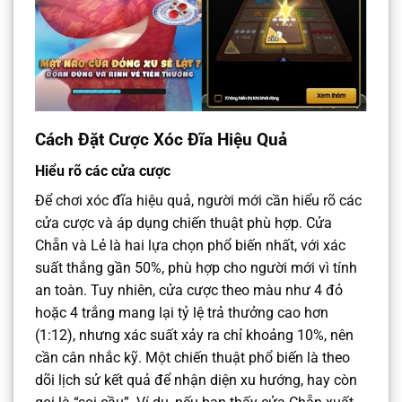
Cách Đặt Cược Xóc Đĩa Hiệu Quả
Hiểu rõ các cửa cược
Để chơi xóc đĩa hiệu quả, người mới cần hiểu rõ các
cửa cược và áp dụng chiến thuật phù hợp. Cửa
Chẵn và Lẻ là hai lựa chọn phổ biến nhất, với xác
suất thắng gần 50%, phù hợp cho người mới vì tính
an toàn. Tuy nhiên, cửa cược theo màu như 4 đỏ
hoặc 4 trắng mang lại tỷ lệ trả thưởng cao hơn
(1:12), nhưng xác suất xảy ra chỉ khoảng 10%, nên
cần cân nhắc kỹ. Một chiến thuật phổ biến là theo
dõi lịch sử kết quả để nhận diện xu hướng, hay còn