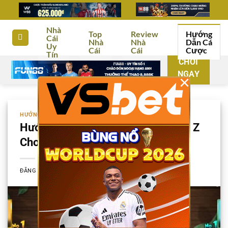
Bỏ
qua
Nhà
nội
Top
Review
Hướng
Cái
Nhà
Nhà
Dẫn Cá
dung
Uy
Cái
Cái
Cược
Tín
CHƠI
NGAY
×
HƯỚNG DẪN CÁ CƯỢC
Hướng Dẫn Chơi Xóc Đĩa Từ A Đến Z
Cho Người Mới 2025
ĐĂNG VÀO
THÁNG MƯỜI MỘT 4, 2025
BỞI
THỊNH PHẠM