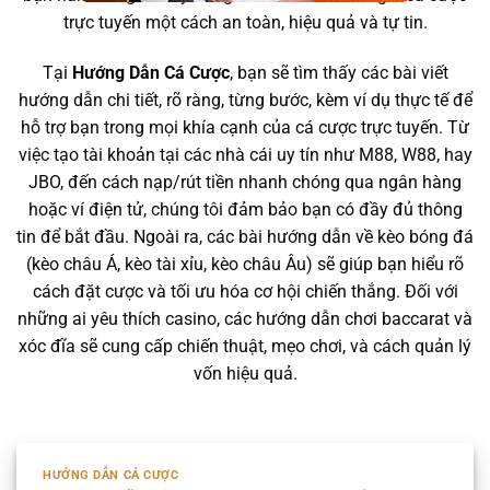
trực tuyến một cách an toàn, hiệu quả và tự tin.
Tại
Hướng Dẫn Cá Cược
, bạn sẽ tìm thấy các bài viết
hướng dẫn chi tiết, rõ ràng, từng bước, kèm ví dụ thực tế để
hỗ trợ bạn trong mọi khía cạnh của cá cược trực tuyến. Từ
việc tạo tài khoản tại các nhà cái uy tín như M88, W88, hay
JBO, đến cách nạp/rút tiền nhanh chóng qua ngân hàng
hoặc ví điện tử, chúng tôi đảm bảo bạn có đầy đủ thông
tin để bắt đầu. Ngoài ra, các bài hướng dẫn về kèo bóng đá
(kèo châu Á, kèo tài xỉu, kèo châu Âu) sẽ giúp bạn hiểu rõ
cách đặt cược và tối ưu hóa cơ hội chiến thắng. Đối với
những ai yêu thích casino, các hướng dẫn chơi baccarat và
xóc đĩa sẽ cung cấp chiến thuật, mẹo chơi, và cách quản lý
vốn hiệu quả.
HƯỚNG DẪN CÁ CƯỢC