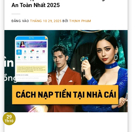
An Toàn Nhất 2025
ĐĂNG VÀO
THÁNG 10 29, 2025
BỞI
THỊNH PHẠM
29
Th10