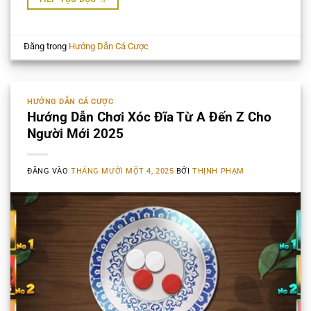
Đăng trong
Hướng Dẫn Cá Cược
HƯỚNG DẪN CÁ CƯỢC
Hướng Dẫn Chơi Xóc Đĩa Từ A Đến Z Cho
Người Mới 2025
ĐĂNG VÀO
THÁNG MƯỜI MỘT 4, 2025
BỞI
THỊNH PHẠM