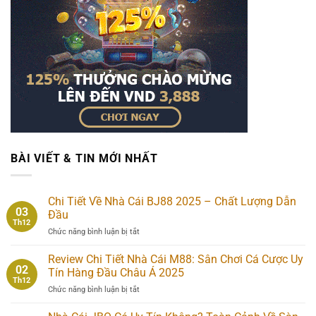
BÀI VIẾT & TIN MỚI NHẤT
Chi Tiết Về Nhà Cái BJ88 2025 – Chất Lượng Dẫn
03
Đầu
Th12
ở
Chức năng bình luận bị tắt
Chi
Tiết
Review Chi Tiết Nhà Cái M88: Sân Chơi Cá Cược Uy
Về
02
Tín Hàng Đầu Châu Á 2025
Nhà
Th12
ở
Chức năng bình luận bị tắt
Cái
Review
BJ88
Chi
2025