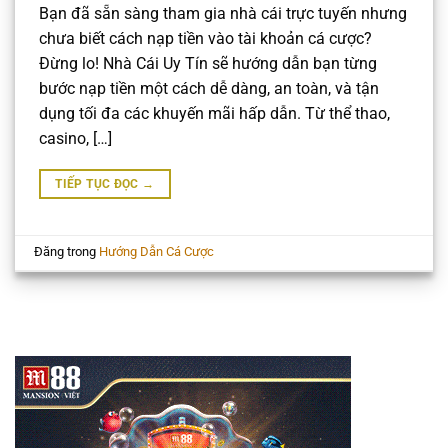
Bạn đã sẵn sàng tham gia nhà cái trực tuyến nhưng
chưa biết cách nạp tiền vào tài khoản cá cược?
Đừng lo! Nhà Cái Uy Tín sẽ hướng dẫn bạn từng
bước nạp tiền một cách dễ dàng, an toàn, và tận
dụng tối đa các khuyến mãi hấp dẫn. Từ thể thao,
casino, […]
TIẾP TỤC ĐỌC
→
Đăng trong
Hướng Dẫn Cá Cược