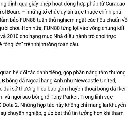
ẳng định qua giấy phép hoạt động hợp pháp từ Curacao
l Board – những tổ chức uy tín trực thuộc chính phủ
 đảm bảo FUN88 tuân thủ nghiêm ngặt các tiêu chuẩn về
ười chơi. Hơn nữa, FUN88 từng lọt vào vòng chung kết
và 2010 cho hạng mục Nhà điều hành trò chơi trực
 “ông lớn” trên thị trường toàn cầu.
 quan hệ đối tác danh tiếng, góp phần nâng tầm thương
 CLB bóng đá Ngoại hạng Anh như Newcastle United,
c đại sứ thương hiệu bao gồm huyền thoại bóng đá Iker
h, và ngôi sao bóng rổ Tony Parker. Trong lĩnh vực
G Dota 2. Những hợp tác này không chỉ mang lại khuyến
ự chuyên nghiệp, giúp bet thủ tin tưởng hơn khi tham