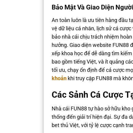
Bảo Mật Và Giao Diện Ngườ
An toàn luôn là ưu tiên hàng đầu 
vệ dữ liệu cá nhân, lịch sử cá cượ
bảo nhà cái chịu trách nhiệm hoàn 
hưởng. Giao diện website FUN88 đư
xếp khoa học để dễ dàng tìm kiếm v
bao gồm tiếng Việt, và ít quảng c
tối ưu, chạy ổn định để cá cược mọ
khoản
khi truy cập FUN88 mà không
Các Sảnh Cá Cược T
Nhà cái FUN88 tự hào sở hữu kho 
thống đến giải trí hiện đại. Sự đa
bet thủ Việt, với tỷ lệ cược cạnh tr