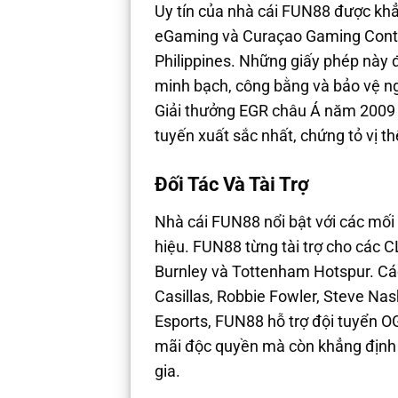
Uy tín của nhà cái FUN88 được kh
eGaming và Curaçao Gaming Contro
Philippines. Những giấy phép này
minh bạch, công bằng và bảo vệ ng
Giải thưởng EGR châu Á năm 2009 
tuyến xuất sắc nhất, chứng tỏ vị thế
Đối Tác Và Tài Trợ
Nhà cái FUN88 nổi bật với các mối
hiệu. FUN88 từng tài trợ cho các
Burnley và Tottenham Hotspur. Cá
Casillas, Robbie Fowler, Steve Nas
Esports, FUN88 hỗ trợ đội tuyển O
mãi độc quyền mà còn khẳng định s
gia.