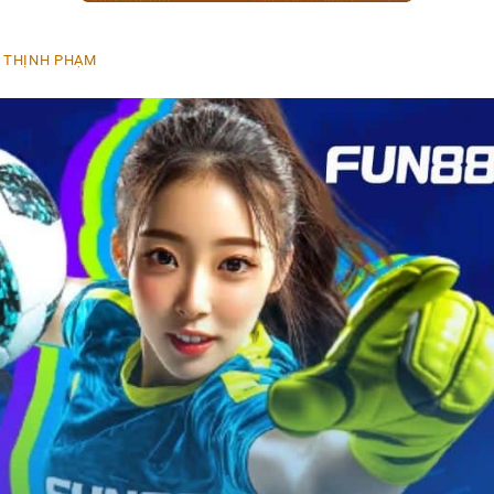
I
THỊNH PHẠM