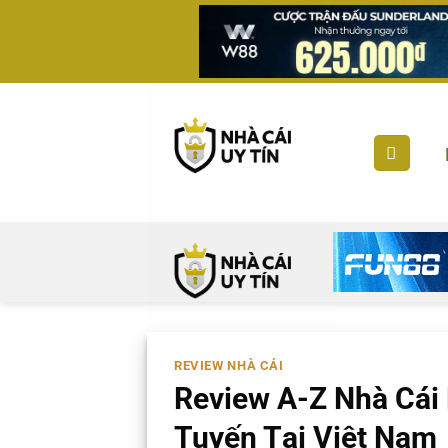
Bỏ
qua
nội
dung
REVIEW NHÀ CÁI
Review A-Z Nhà Cái
Tuyến Tại Việt Nam