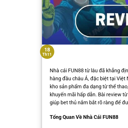
18
Th11
Nhà cái FUN88 từ lâu đã khẳng định
hàng đầu châu Á, đặc biệt tại Vi
kho sản phẩm đa dạng từ thể thao,
khuyến mãi hấp dẫn. Bài review t
giúp bet thủ nắm bắt rõ ràng để đư
Tổng Quan Về Nhà Cái FUN88