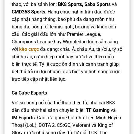
thao, với ba sảnh lớn:
BK8 Sports, Saba Sports
và
CMD368 Sports
. Hàng chục nghìn trận đấu được
cập nhật hàng tháng, bao phủ đa dạng môn như
bóng đá, bóng rổ, tennis, golf, boxing và khúc côn
cầu. Các giải đấu lớn như Premier League,
Champions League hay Wimbledon luôn sẵn sàng
với
kèo cược
đa dạng: châu Á, châu Âu, tài/xỉu, tỷ số
chính xác, cược hiệp một hay cược live theo diễn
biến thực tế. Tỷ lệ cược ổn định và cạnh tranh giúp
bet thủ tối ưu lợi nhuận, đặc biệt với tính năng cược
trực tiếp cập nhật liên tục.
Cá Cược Esports
Với sự bùng nổ của thể thao điện tử, nhà cái BK8
dẫn đầu nhờ hai sảnh chuyên biệt:
TF Gaming
và
IM Esports
. Các tựa game hot như Liên Minh Huyền
Thoại (LoL), DOTA 2, CS:GO, Valorant và King of
Glory được phủ sóng đầy đủ, từ giải LCK, The