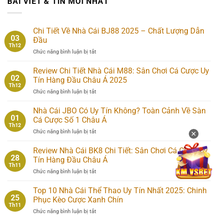
BÀI VIẾT & TIN MỚI NHẤT
Chi Tiết Về Nhà Cái BJ88 2025 – Chất Lượng Dẫn
03
Đầu
Th12
ở
Chức năng bình luận bị tắt
Chi
Tiết
Review Chi Tiết Nhà Cái M88: Sân Chơi Cá Cược Uy
Về
02
Tín Hàng Đầu Châu Á 2025
Nhà
Th12
ở
Chức năng bình luận bị tắt
Cái
Review
BJ88
Chi
Nhà Cái JBO Có Uy Tín Không? Toàn Cảnh Về Sàn
2025
Tiết
01
–
Cá Cược Số 1 Châu Á
Nhà
Th12
Chất
ở
Chức năng bình luận bị tắt
Cái
✕
Lượng
Nhà
M88:
Dẫn
Cái
Review Nhà Cái BK8 Chi Tiết: Sân Chơi Cá Cược Uy
Sân
Đầu
JBO
28
Chơi
Tín Hàng Đầu Châu Á
Có
Th11
Cá
ở
Chức năng bình luận bị tắt
Uy
Cược
Review
Tín
Uy
Nhà
Top 10 Nhà Cái Thể Thao Uy Tín Nhất 2025: Chinh
Không?
Tín
Cái
25
Toàn
Phục Kèo Cược Xanh Chín
Hàng
BK8
Th11
Cảnh
Đầu
ở
Chức năng bình luận bị tắt
Chi
Về
Châu