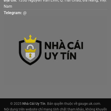
Địa chỉ:
120B Nguyễn Văn Linh, Q. Hải Châu, Đà Nẵng, Việt
Nam
Telegram:
@
© 2025
Nhà Cái Uy Tín
. Bản quyền thuộc về gauge.uk.com.
Nội dung trên website chỉ mang tính chất tham khảo, không khuyến