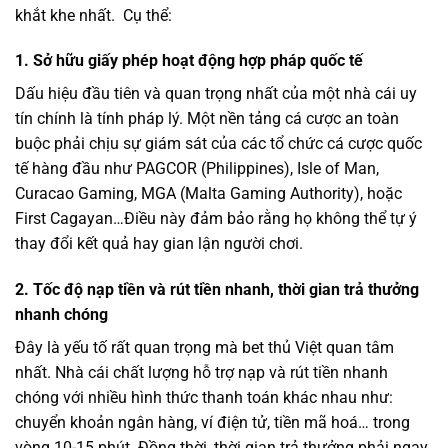
khắt khe nhất. Cụ thể:
1. Sở hữu giấy phép hoạt động hợp pháp quốc tế
Dấu hiệu đầu tiên và quan trọng nhất của một nhà cái uy
tín chính là tính pháp lý. Một nền tảng cá cược an toàn
buộc phải chịu sự giám sát của các tổ chức cá cược quốc
tế hàng đầu như PAGCOR (Philippines), Isle of Man,
Curacao Gaming, MGA (Malta Gaming Authority), hoặc
First Cagayan…Điều này đảm bảo rằng họ không thể tự ý
thay đổi kết quả hay gian lận người chơi.
2. Tốc độ nạp tiền và rút tiền nhanh, thời gian trả thưởng
nhanh chóng
Đây là yếu tố rất quan trọng mà bet thủ Việt quan tâm
nhất. Nhà cái chất lượng hỗ trợ nạp và rút tiền nhanh
chóng với nhiều hình thức thanh toán khác nhau như:
chuyển khoản ngân hàng, ví điện tử, tiền mã hoá… trong
vòng 10-15 phút. Đồng thời, thời gian trả thưởng phải ngay