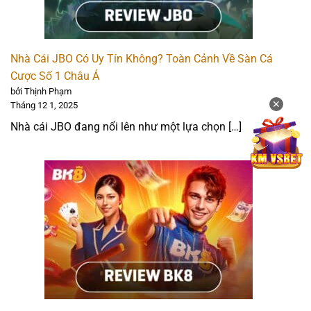
Sản phẩm cá cược: 4.5 ⭐
Khuyến mãi hấp dẫn: 5 ⭐
Phương thức thanh toán: 4.5 ⭐
Nhà Cái JBO Có Uy Tín Không? Toàn Cảnh Về Sàn Cá
Cược Số 1 Châu Á
Trải nghiệm người dùng: 5 ⭐
bởi Thịnh Phạm
✕
Tháng 12 1, 2025
BK8 – Bình luận thể thao & soi kèo trực tiếp sống động
Nhà cái JBO đang nổi lên như một lựa chọn […]
Trong nhiều năm qua, nhà cái BK8 đã chinh phục bet