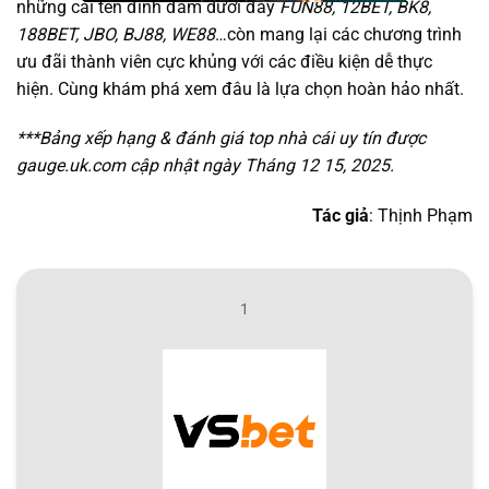
những cái tên đình đám dưới đây
FUN88, 12BET, BK8,
188BET, JBO, BJ88, WE88
…còn mang lại các chương trình
ưu đãi thành viên cực khủng với các điều kiện dễ thực
hiện. Cùng khám phá xem đâu là lựa chọn hoàn hảo nhất.
***Bảng xếp hạng & đánh giá top nhà cái uy tín được
gauge.uk.com cập nhật ngày Tháng 12 15, 2025.
Tác giả
: Thịnh Phạm
1