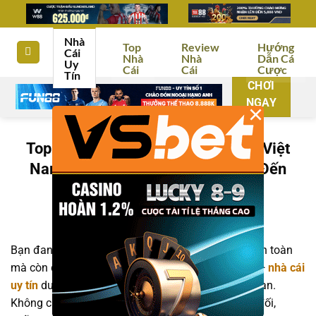
Bỏ
qua
Nhà
nội
Top
Review
Hướng
Cái
Nhà
Nhà
Dẫn Cá
dung
Uy
Cái
Cái
Cược
Tín
CHƠI
NGAY
×
Top 10+ Nhà Cái Uy Tín Hàng Đầu Việt
Nam 12/2025 – Đăng Ký & Nhận Đến
100% Khuyến Mãi
Bạn đang tìm kiếm một nhà cái online không chỉ an toàn
mà còn có nhiều ưu đãi khủng? Danh sách top 10+
nhà cái
uy tín
dưới đây chính là câu trả lời hoàn hảo cho bạn.
Không chỉ đảm bảo tỷ lệ cược cao, bảo mật tuyệt đối,