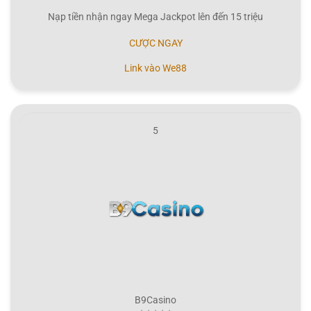
Nạp tiền nhận ngay Mega Jackpot lên đến 15 triệu
CƯỢC NGAY
Link vào We88
5
B9Casino