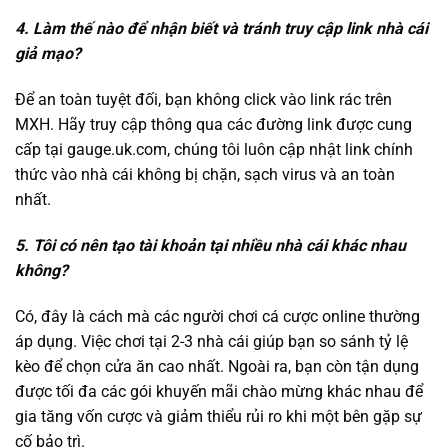
4. Làm thế nào để nhận biết và tránh truy cập link nhà cái
Anh em tham gia cá cược tại W88 có thể nhận ngay
giả mạo?
100% thưởng nạp đầu lên đến 6150K, 50K gửi lần đầu,
90K xác thực tài khoản, hoàn trả 0.8% mỗi ngày. Nạp
Để an toàn tuyệt đối, bạn không click vào link rác trên
tiền chỉ 1 phút, rút tiền từ 15 phút qua ngân hàng hay ví
MXH. Hãy truy cập thông qua các đường link được cung
điện tử.
cấp tại gauge.uk.com, chúng tôi luôn cập nhật link chính
thức vào nhà cái không bị chặn, sạch virus và an toàn
Ứng dụng W88 Lite trên di động rất mượt mà, đặt cược
nhất.
live cực nhanh, hỗ trợ 24/7 qua live chat, phù hợp với
máy cấu hình thấp. Đặc biệt, giao diện từ web tới app
5. Tôi có nên tạo tài khoản tại nhiều nhà cái khác nhau
đều rất tương thích với các thiết bị, đảm bảo không gián
không?
đoạn trải nghiệm cá cược của anh em.
Có, đây là cách mà các người chơi cá cược online thường
Đánh giá nhanh:
áp dụng. Việc chơi tại 2-3 nhà cái giúp bạn so sánh tỷ lệ
Uy tín và pháp lý: 5 ⭐
kèo để chọn cửa ăn cao nhất. Ngoài ra, bạn còn tận dụng
được tối đa các gói khuyến mãi chào mừng khác nhau để
Sản phẩm cá cược: 5 ⭐
gia tăng vốn cược và giảm thiểu rủi ro khi một bên gặp sự
Khuyến mãi hấp dẫn: 5 ⭐
cố bảo trì.