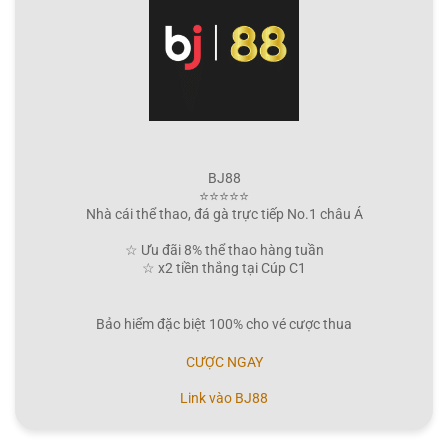
BJ88
⭐⭐⭐⭐⭐
Nhà cái thể thao, đá gà trực tiếp No.1 châu Á
☆ Ưu đãi 8% thể thao hàng tuần
☆ x2 tiền thắng tại Cúp C1
Bảo hiểm đặc biệt 100% cho vé cược thua
CƯỢC NGAY
Link vào BJ88