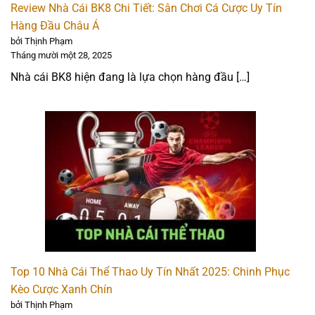
thủ với giao diện đẹp mắt và hệ thống bình luận trực
Review Nhà Cái BK8 Chi Tiết: Sân Chơi Cá Cược Uy Tín
tiếp từ hot streamer. Được cấp phép hoạt động bởi
Hàng Đầu Châu Á
bởi Thịnh Phạm
Curacao eGaming, nhà cái mang đến 3 sảnh cược thể
Tháng mười một 28, 2025
thao lớn là BK8 Sports, Saba Sports, và CMD368 Sports,
Nhà cái BK8 hiện đang là lựa chọn hàng đầu […]
nổi tiếng với kèo cược và tỷ lệ cược cạnh tranh, casino
trực tuyến, nổ hũ, game 3D chất lượng mỗi ngày.
BK8 đang tung siêu thưởng cho thành viên mới với
100% thưởng nạp đầu, 80% lần 2-3, hoàn tiền 4% hàng
tuần. Nhà cái cho phép nạp rút nhanh 1-15 phút qua
ngân hàng, ví điện tử, FastPay, QR code và tiền điện tử.
Nhà cái đang tối ưu trải nghiệm cá cược trên mobile
thông qua ứng dụng được phát triển riêng, tích hợp tính
năng tìm kiếm trận đấu. Ngoài ra, với sự hỗ trợ nhiệt
tình từ các kênh chăm sóc khách hàng 24/7, BK8 là sân
Top 10 Nhà Cái Thể Thao Uy Tín Nhất 2025: Chinh Phục
chơi cho bet thủ yêu thích thể thao.
Kèo Cược Xanh Chín
bởi Thịnh Phạm
Đánh giá nhanh: