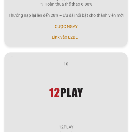
☆ Hoàn thua thể thao 6.88%
Thưởng nạp lại lên đến 28% – Ưu đãi nổi bật cho thành viên mới
CƯỢC NGAY
Link vào E2BET
10
12PLAY