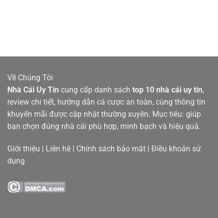
12BET là cái tên thuộc top 50 nhà cái uy tín toàn cầu,
được bình chọn trong năm 2025. Hoạt động dưới giấy
phép của Curacao eGaming, 12BET đã xây dựng được
cộng đồng cược thủ quốc tế siêu lớn.
Về Chúng Tôi
12BET nổi bật với kèo châu Á siêu cạnh tranh, bảng kèo
Nhà Cái Uy Tín
cung cấp danh sách
top 10 nhà cái uy tín
,
logic, cược xiên đa dạng và các hình thức cược nhanh,
review chi tiết, hướng dẫn cá cược an toàn, cùng thông tin
xả kèo linh hoạt. Ngoài ra, nhà cái còn có cá cược
khuyến mãi được cập nhật thường xuyên. Mục tiêu: giúp
esports, casio trực tuyến chuẩn Macau, quay hũ đổi
bạn chọn đúng nhà cái phù hợp, minh bạch và hiệu quả.
thưởng siêu hời.
Giới thiệu
|
Liên hệ
|
Chính sách bảo mật
|
Điều khoản sử
12BET hoàn trả cược xiên và 100% thưởng nạp đầu tới
dụng
4 triệu. Về phương thức thanh toán, nhà cái hỗ trợ giao
dịch siêu tốc 1-20 phút qua ngân hàng, ví điện tử hoặc
thẻ cào.
Kênh chăm sóc khách hàng 12BET hỗ trợ 24/7 qua live