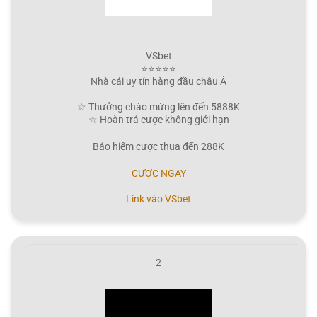
VSbet
⭐⭐⭐⭐⭐
Nhà cái uy tín hàng đầu châu Á
☆ Thưởng chào mừng lên đến 5888K
☆ Hoàn trả cược không giới hạn
Bảo hiểm cược thua đến 288K
CƯỢC NGAY
Link vào VSbet
2