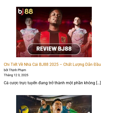
Phương thức thanh toán: 4.5 ⭐
Trải nghiệm người dùng: 5 ⭐
FUN88 – Nhà cái tài trợ khủng, thưởng World Cup siêu
hời
Chi Tiết Về Nhà Cái BJ88 2025 – Chất Lượng Dẫn Đầu
bởi Thịnh Phạm
Tháng 12 3, 2025
Cá cược trực tuyến đang trở thành một phần không […]
FUN88 hoạt động theo giấy phép được cấp bởi Curacao
eGaming, nổi bật với nhiều hợp đồng tài trợ các CLB lớn,