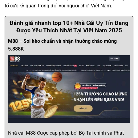
tố cực kỳ quan trọng đối với người chơi Việt Nam.
Đánh giá nhanh top 10+ Nhà Cái Uy Tín Đang
Được Yêu Thích Nhất Tại Việt Nam 2025
M88 – Soi kèo chuẩn và nhận thưởng chào mừng
5.888K
Nhà cái M88 được cấp phép bởi Bộ Tài chính và Phát